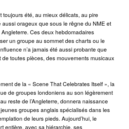
 toujours été, au mieux délicats, au pire
té aussi orageux que sous le rêgne du NME et
n Angleterre. Ces deux hebdomadaires
pulser un groupe au sommet des charts ou le
r influence n’a jamais été aussi probante que
ent de toutes pièces, des mouvements musicaux
ment de la « Scene That Celebrates Itself », la
ague de groupes londoniens au son légèrement
e au reste de l’Angleterre, donnera naissance
jeunes groupes anglais spécialisés dans les
emplation de leurs pieds. Aujourd’hui, le
 entière, avec sa hiérarchie, ses