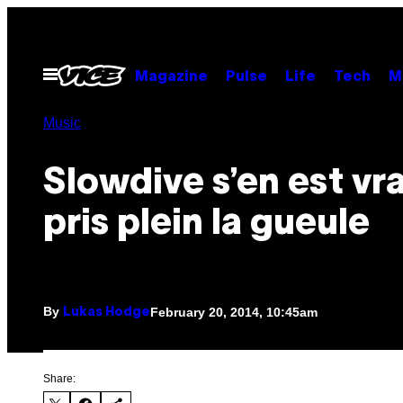
Skip
to
content
Open
Magazine
Pulse
Life
Tech
M
Menu
Music
Slowdive s’en est vr
pris plein la gueule
By
February 20, 2014, 10:45am
Lukas Hodge
Share: