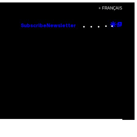
+ FRANÇAIS
Instagram
TikTok
YouTube
Google
Goog
Subscribe
Newsletter
Discove
Top
Posts