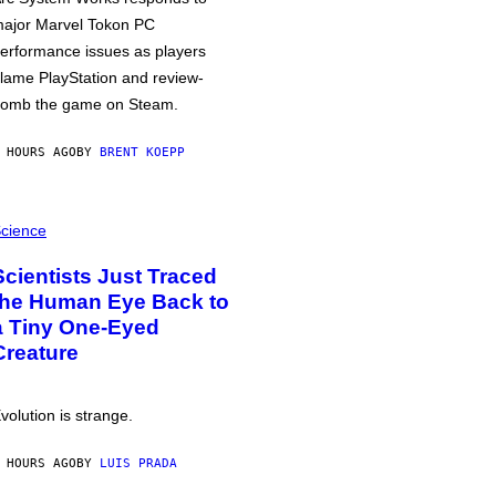
ajor Marvel Tokon PC
erformance issues as players
lame PlayStation and review-
omb the game on Steam.
 HOURS AGO
BY
BRENT KOEPP
cience
Scientists Just Traced
the Human Eye Back to
a Tiny One-Eyed
Creature
volution is strange.
 HOURS AGO
BY
LUIS PRADA