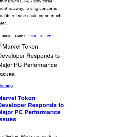
nline with GTA 6 only three
onths away, raising concerns
hat its release could come much
ater.
 HOURS AGO
BY
BRENT KOEPP
Gaming
Marvel Tokon
Developer Responds to
Major PC Performance
Issues
rc System Works responds to