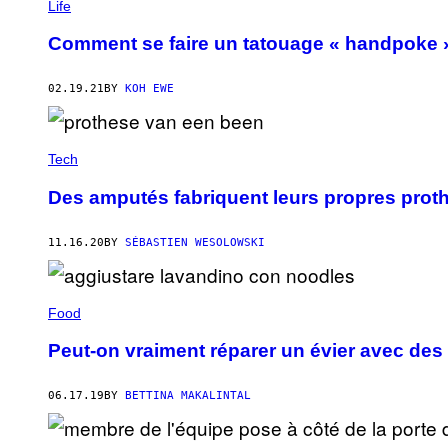
Life
Comment se faire un tatouage « handpoke 
02.19.21
BY
KOH EWE
Tech
Des amputés fabriquent leurs propres pro
11.16.20
BY
SÉBASTIEN WESOLOWSKI
Food
Peut-on vraiment réparer un évier avec des
06.17.19
BY
BETTINA MAKALINTAL