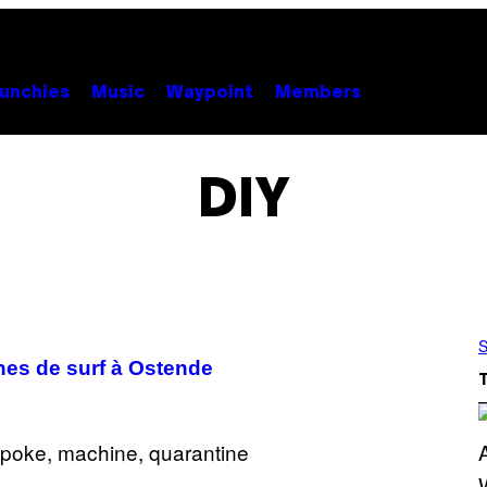
unchies
Music
Waypoint
Members
DIY
S
ches de surf à Ostende