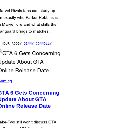
arvel Rivals fans can study up
n exactly who Parker Robbins is
n Marvel lore and what skills the
anguard brings to matches.
 HOUR AGO
BY
DENNY CONNOLLY
Gaming
GTA 6 Gets Concerning
Update About GTA
Online Release Date
ake-Two still won’t discuss GTA