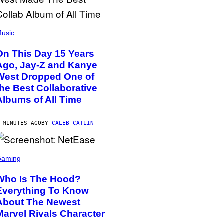
usic
On This Day 15 Years
Ago, Jay-Z and Kanye
West Dropped One of
the Best Collaborative
Albums of All Time
 MINUTES AGO
BY
CALEB CATLIN
Gaming
Who Is The Hood?
Everything To Know
About The Newest
Marvel Rivals Character