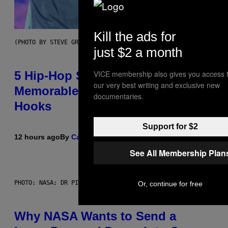
Kill the ads for
(PHOTO BY STEVE GRANITZ/WIREIMAGE)
just $2 a month
VICE membership also gives you access 
5 Hip-Hop Songs That Are Most
our very best writing and exclusive new
Memorable for Their Classic
documentaries.
Hooks
Support for $2
12 hours ago
By
Caleb Catlin
See All Membership Plan
PHOTO: NASA; DR PIXEL / GETTY IMAGES
Or, continue for free
Why NASA Wants to Send a