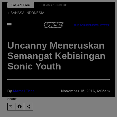
Skip
Go Ad Free
LOGIN / SIGN UP
to
+ BAHASA INDONESIA
content
Open
SUBSCRIBE
NEWSLETTER
Menu
Uncanny Meneruskan
Semangat Kebisingan
Sonic Youth
By
Marcel Thee
November 15, 2016, 6:05am
Share: