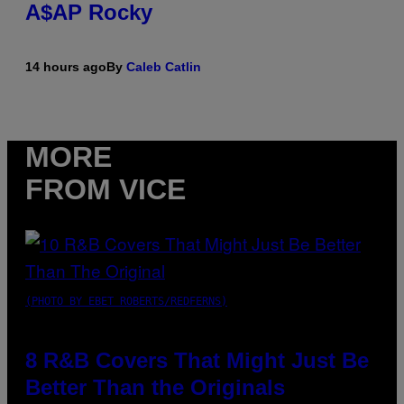
A$AP Rocky
14 hours ago
By
Caleb Catlin
MORE
FROM VICE
(PHOTO BY EBET ROBERTS/REDFERNS)
8 R&B Covers That Might Just Be
Better Than the Originals