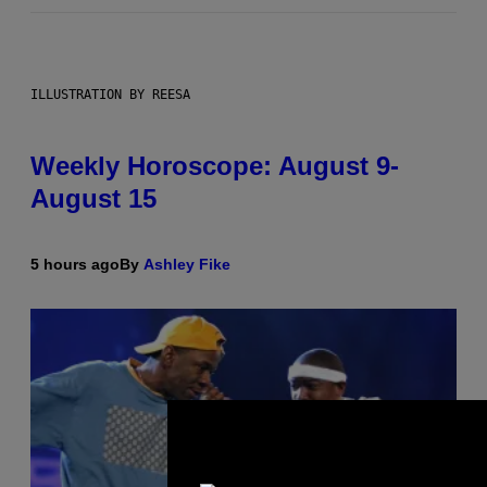
ILLUSTRATION BY REESA
Weekly Horoscope: August 9-
August 15
5 hours ago
By
Ashley Fike