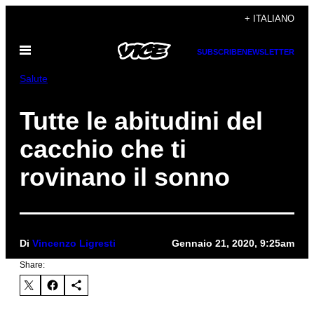
Vai
+ ITALIANO
al
Apri
contenuto
SUBSCRIBE
NEWSLETTER
il
menu
Salute
Tutte le abitudini del
cacchio che ti
rovinano il sonno
Di
Vincenzo Ligresti
Gennaio 21, 2020, 9:25am
Share: