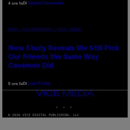
Di
4 ore fa
Sammi Caramela
PHOTO: CSA-PRINTSTOCK / GETTY IMAGES
New Study Reveals We Still Pick
Our Friends the Same Way
Cavemen Did
Di
5 ore fa
Luis Prada
VICE
MEDIA
INSTAGRAM
TIKTOK
YOUTUBE
© 2026 VICE DIGITAL PUBLISHING, LLC