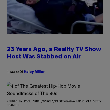
23 Years Ago, a Reality TV Show
Host Was Stabbed on Air
Di
1 ora fa
Haley Miller
(PHOTO BY POOL ARNAL/GARCIA/PICOT/GAMMA-RAPHO VIA GETTY
IMAGES)