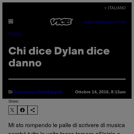
Vai
+ ITALIANO
al
Apri
contenuto
SUBSCRIBE
NEWSLETTER
il
menu
Música
Chi dice Dylan dice
danno
Di
Ottobre 14, 2016, 8:13am
Francesco Farabegoli
Share:
Mi sto rompendo le palle di scrivere di musica
perché tutte le volte tocca tornare all’inizio e