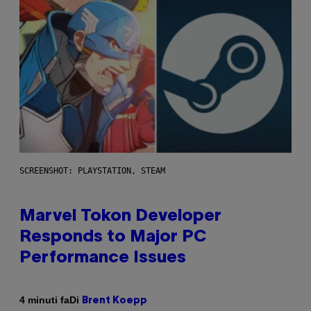
SCREENSHOT: PLAYSTATION, STEAM
Marvel Tokon Developer
Responds to Major PC
Performance Issues
Di
4 minuti fa
Brent Koepp