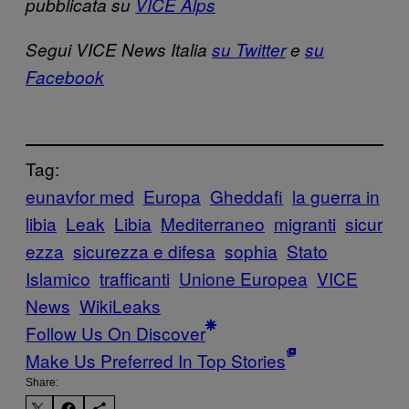
pubblicata su
VICE Alps
Segui VICE News Italia
su Twitter
e
su
Facebook
Tag:
eunavfor med
Europa
Gheddafi
la guerra in
libia
Leak
Libia
Mediterraneo
migranti
sicur
ezza
sicurezza e difesa
sophia
Stato
Islamico
trafficanti
Unione Europea
VICE
News
WikiLeaks
Follow Us On Discover
Make Us Preferred In Top Stories
Share: