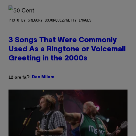
PHOTO BY GREGORY BOJORQUEZ/GETTY IMAGES
3 Songs That Were Commonly
Used As a Ringtone or Voicemail
Greeting in the 2000s
Di
12 ore fa
Dan Milam