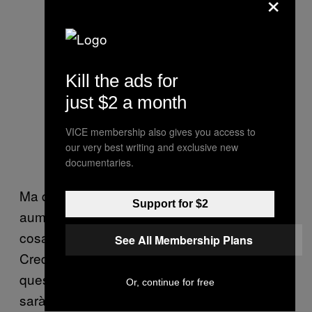
×
Kill the ads for
just $2 a month
VICE membership also gives you access to
our very best writing and exclusive new
documentaries.
Ma questo non può avvenire senza un
Support for $2
aumento delle navi e dei velivoli coinvolti –
cosa che, secondo quanto scritto da
See All Membership Plans
Credendino nel documento, sarà richiesta
questo mese – e soprattutto finché non ci
Or, continue for free
sarà un governo che sia in grado di