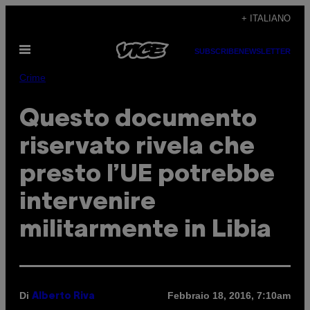
Vai
+ ITALIANO
al
Apri
contenuto
SUBSCRIBE
NEWSLETTER
il
menu
Crime
Questo documento
riservato rivela che
presto l’UE potrebbe
intervenire
militarmente in Libia
Di
Febbraio 18, 2016, 7:10am
Alberto Riva