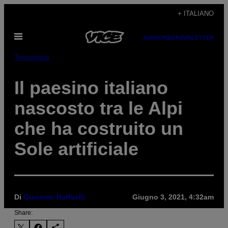
Vai
+ ITALIANO
al
Apri
contenuto
SUBSCRIBE
NEWSLETTER
il
menu
Tecnología
Il paesino italiano
nascosto tra le Alpi
che ha costruito un
Sole artificiale
Di
Giacomo Raffaelli
Giugno 3, 2021, 4:32am
Share: