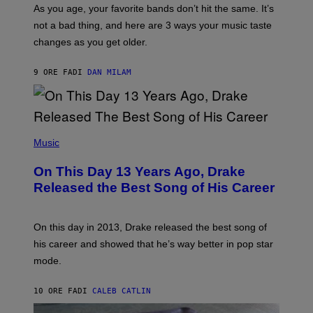
/
S
As you age, your favorite bands don’t hit the same. It’s
C
T
O
not a bad thing, and here are 3 ways your music taste
R
R
A
changes as you get older.
B
T
I
I
S
O
9 ORE FA
DI
DAN MILAM
V
N
I
B
A
Y
G
I
E
A
T
(
N
T
P
Music
W
Y
H
A
I
O
L
On This Day 13 Years Ago, Drake
M
T
D
A
O
I
Released the Best Song of His Career
G
B
E
E
Y
/
S
G
G
)
A
E
On this day in 2013, Drake released the best song of
R
T
his career and showed that he’s way better in pop star
Y
T
G
Y
mode.
E
I
R
M
S
A
10 ORE FA
DI
CALEB CATLIN
H
G
O
E