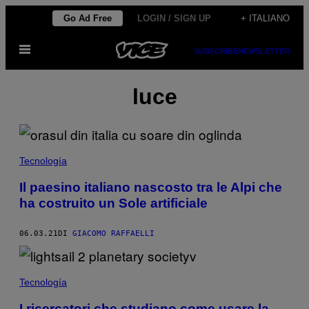
Vai
Go Ad Free
LOGIN / SIGN UP
+ ITALIANO
al
Apri
contenuto
SUBSCRIBE
NEWSLETTER
il
menu
luce
Tecnología
Il paesino italiano nascosto tra le Alpi che
ha costruito un Sole artificiale
06.03.21
DI
GIACOMO RAFFAELLI
Tecnología
I ricercatori che studiano come usare la