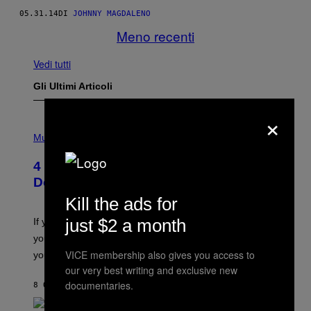
05.31.14
DI
JOHNNY MAGDALENO
Meno recenti
Vedi tutti
Gli Ultimi Articoli
×
P
H
Music
O
T
4 Shoegaze Songs to Listen to if You
O
B
Don’t Know if You Like Shoegaze
Y
Kill the ads for
S
C
O
just $2 a month
If you don’t know whether or not you like shoegaze, but
T
you want to figure it out, these four bands might help
T
L
VICE membership also gives you access to
you decide.
E
our very best writing and exclusive new
G
A
documentaries.
8 ORE FA
DI
STEPHEN ANDREW GALIHER
T
O