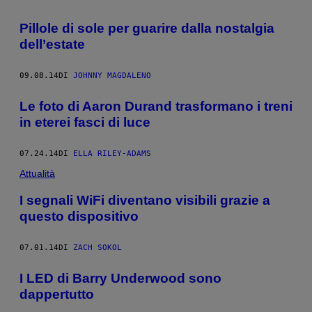
Pillole di sole per guarire dalla nostalgia
dell’estate
09.08.14
DI
JOHNNY MAGDALENO
Le foto di Aaron Durand trasformano i treni
in eterei fasci di luce
07.24.14
DI
ELLA RILEY-ADAMS
Attualità
I segnali WiFi diventano visibili grazie a
questo dispositivo
07.01.14
DI
ZACH SOKOL
I LED di Barry Underwood sono
dappertutto