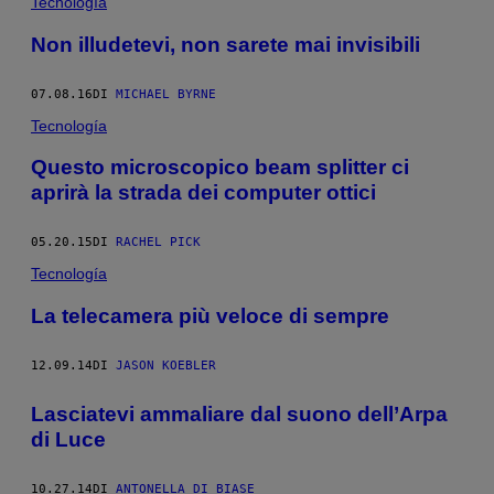
Tecnología
Non illudetevi, non sarete mai invisibili
07.08.16
DI
MICHAEL BYRNE
Tecnología
Questo microscopico beam splitter ci
aprirà la strada dei computer ottici
05.20.15
DI
RACHEL PICK
Tecnología
La telecamera più veloce di sempre
12.09.14
DI
JASON KOEBLER
Lasciatevi ammaliare dal suono dell’Arpa
di Luce
10.27.14
DI
ANTONELLA DI BIASE