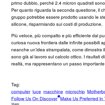
primo dubbio, perché 2.4 micron quadrati sono m
Per quanto riguarda la seconda questione, il c
gruppo potrebbe essere prodotto usando le ste
silicone, risparmiando sui costi di produzione.
Più veloce, più compatto e più efficiente dal pun
curiosa nuova frontiera dalle infinite possibili
neanche un’idea strampalata, come dimostra il
sono già al lavoro sul calcolo ottico. I risultat
realtà, ma rappresentano un passo importante i
Tag:
computer
luce
macchine
microchip
Motherb
Follow Us On Discover
Make Us Preferred In 
Share: