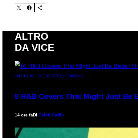
ALTRO
DA VICE
(PHOTO BY EBET ROBERTS/REDFERNS)
8 R&B Covers That Might Just Be B
14 ore fa
Di
Caleb Catlin