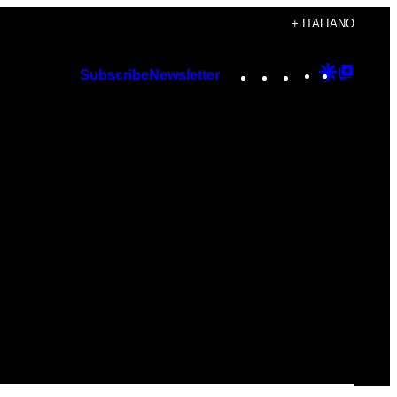
+ ITALIANO
Instagram
TikTok
YouTube
Google
Googl
Subscribe
Newsletter
Discover
Top
Posts