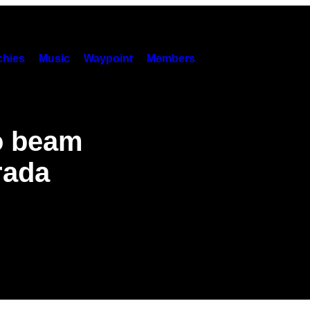
hies
Music
Waypoint
Members
o beam
trada