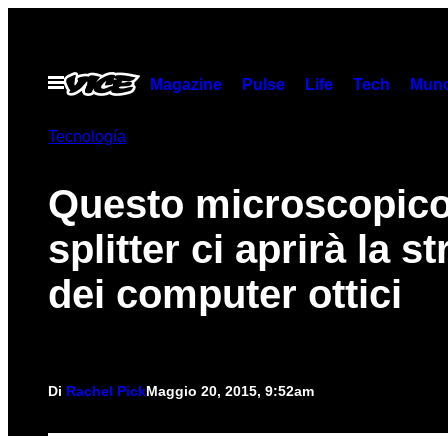
Vai
al
contenuto
Apri
Magazine
Pulse
Life
Tech
Munc
il
menu
Tecnología
Questo microscopic
splitter ci aprirà la s
dei computer ottici
Di
Rachel Pick
Maggio 20, 2015, 9:52am