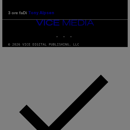
Di
3 ore fa
Tony Alpsen
VICE
MEDIA
INSTAGRAM
TIKTOK
YOUTUBE
© 2026 VICE DIGITAL PUBLISHING, LLC