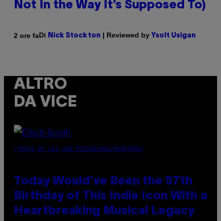
Not In the Way It’s Supposed To)
Di
| Reviewed by
2 ore fa
Nick Stockton
Ysolt Usigan
ALTRO
DA VICE
(PHOTO BY LEX VAN ROSSEN/MAI/REDFERNS)
Today Would’ve Been the 57th
Birthday of This Indie Icon With a
Heartbreaking Musical Legacy