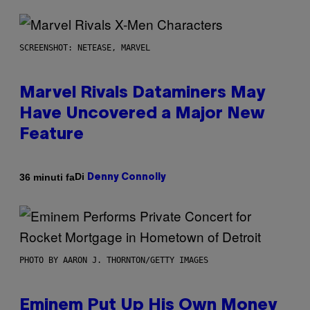
SCREENSHOT: NETEASE, MARVEL
Marvel Rivals Dataminers May
Have Uncovered a Major New
Feature
Di
36 minuti fa
Denny Connolly
PHOTO BY AARON J. THORNTON/GETTY IMAGES
Eminem Put Up His Own Money