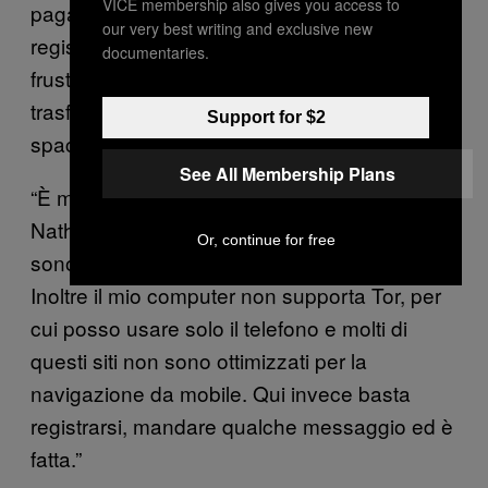
VICE membership also gives you access to
pagamento ci mette un po’ a essere
our very best writing and exclusive new
registrato, a volte anche giorni, il che è
documentaries.
frustrante. Con l’app si salta l’intermediario,
trasferendo il denaro direttamente allo
Support for $2
spacciatore.”
See All Membership Plans
“È molto più conveniente,” mi ha detto
Nathan. “I mercati della droga sulla darknet
Or, continue for free
sono difficili da navigare, lenti e pieni di virus.
Inoltre il mio computer non supporta Tor, per
cui posso usare solo il telefono e molti di
questi siti non sono ottimizzati per la
navigazione da mobile. Qui invece basta
registrarsi, mandare qualche messaggio ed è
fatta.”