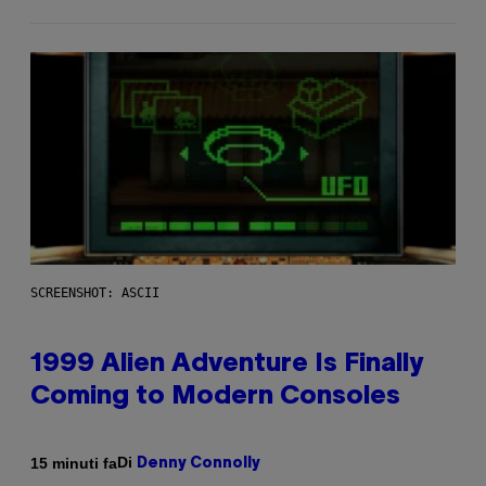
SCREENSHOT: ASCII
1999 Alien Adventure Is Finally
Coming to Modern Consoles
Di
15 minuti fa
Denny Connolly