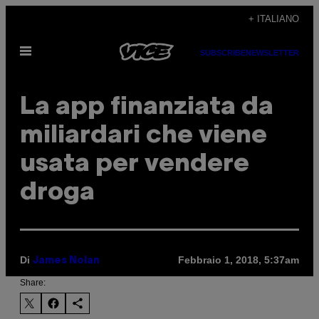
Vai
+ ITALIANO
al
Apri
contenuto
SUBSCRIBE
NEWSLETTER
il
menu
La app finanziata da
miliardari che viene
usata per vendere
droga
Di
Febbraio 1, 2018, 5:37am
James Nolan
Share: