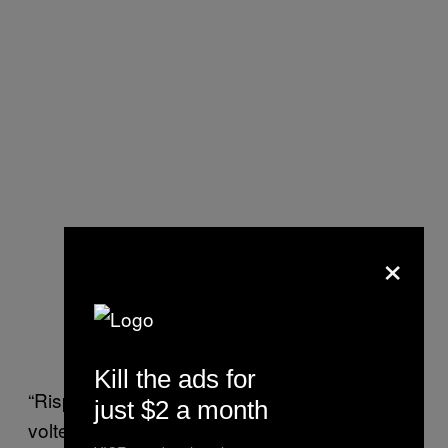
×
Kill the ads for
“Risparmi tempo,” mi ha detto Johnnie. “A
just $2 a month
volte quando paghi in Bitcoin su Dream il