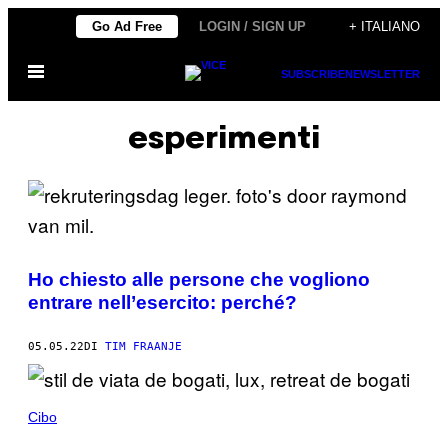
Vai
Go Ad Free
LOGIN / SIGN UP
+ ITALIANO
al
Apri
contenuto
SUBSCRIBE
NEWSLETTER
il
menu
esperimenti
Ho chiesto alle persone che vogliono
entrare nell’esercito: perché?
05.05.22
DI
TIM FRAANJE
Cibo