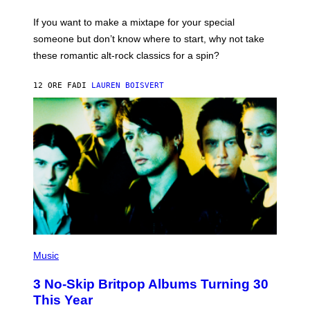
I
C
If you want to make a mixtape for your special
K
H
someone but don’t know where to start, why not take
U
these romantic alt-rock classics for a spin?
T
S
O
12 ORE FA
DI
LAUREN BOISVERT
N
/
R
E
D
F
E
R
N
S
)
P
H
Music
O
T
3 No-Skip Britpop Albums Turning 30
O
B
This Year
Y