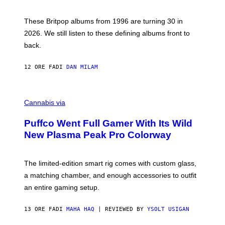
N
I
E
These Britpop albums from 1996 are turning 30 in
L
2026. We still listen to these defining albums front to
S
V
back.
A
N
I
12 ORE FA
DI
DAN MILAM
P
E
R
C
E
O
Cannabis via
N
U
/
R
G
Puffco Went Full Gamer With Its Wild
T
E
E
T
New Plasma Peak Pro Colorway
S
T
Y
Y
O
I
F
M
The limited-edition smart rig comes with custom glass,
P
A
a matching chamber, and enough accessories to outfit
U
G
F
E
an entire gaming setup.
F
S
C
O
13 ORE FA
DI
MAHA HAQ
| REVIEWED BY
YSOLT USIGAN