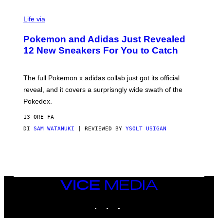
V
I
Life via
A
P
Pokemon and Adidas Just Revealed
O
K
12 New Sneakers For You to Catch
E
M
O
N
The full Pokemon x adidas collab just got its official
/
reveal, and it covers a surprisngly wide swath of the
A
D
Pokedex.
I
D
13 ORE FA
A
S
DI
SAM WATANUKI
| REVIEWED BY
YSOLT USIGAN
/
N
I
N
T
E
N
VICE
D
MEDIA
O
INSTAGRAM
TIKTOK
YOUTUBE