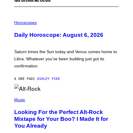
Gli Ultimi Articoli
I
L
Horoscopes
L
U
Daily Horoscope: August 6, 2026
S
T
R
A
Saturn trines the Sun today and Venus comes home to
T
I
Libra. Whatever you’ve been building just got its
O
confirmation.
N
B
Y
6 ORE FA
DI
ASHLEY FIKE
R
E
E
S
(
A
P
Music
.
H
O
Looking For the Perfect Alt-Rock
T
O
Mixtape for Your Boo? I Made It for
B
You Already
Y
M