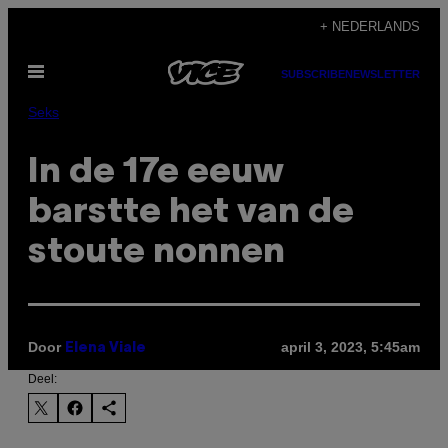
Ga
+ NEDERLANDS
naar
Open
de
SUBSCRIBE
NEWSLETTER
menu
inhoud
Seks
In de 17e eeuw
barstte het van de
stoute nonnen
Door
april 3, 2023, 5:45am
Elena Viale
Deel: