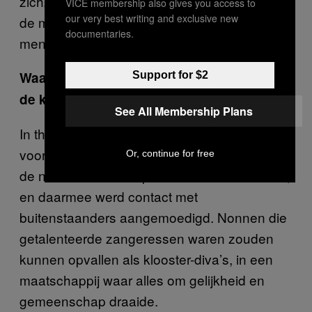
zichzelf zongen, waren hun stemmen voorbij
VICE membership also gives you access to
our very best writing and exclusive new
de muren van het klooster te horen, zodat
documentaries.
mensen op straat ernaar konden luisteren.
Waarom was muziek zo’n probleem voor
Support for $2
de kerk?
See All Membership Plans
In theorie hoorden erkende nonnen “dood
voor de wereld” te zijn. Maar de muziek van
Or, continue for free
de nonnen lokte het publiek naar hun kerken,
en daarmee werd contact met
buitenstaanders aangemoedigd. Nonnen die
getalenteerde zangeressen waren zouden
kunnen opvallen als klooster-diva’s, in een
maatschappij waar alles om gelijkheid en
gemeenschap draaide.