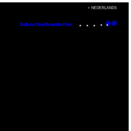
+ NEDERLANDS
Instagram
TikTok
YouTube
Google
Goog
Subscribe
Newsletter
Discove
Top
Posts