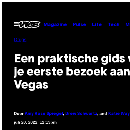
Ga
naar
de
Open
Magazine
Pulse
Life
Tech
M
menu
inhoud
Drugs
Een praktische gids 
je eerste bezoek aan
Vegas
Door
,
, and
Amy Rose Spiegel
Drew Schwartz
Katie Way
juli 20, 2022, 12:13pm