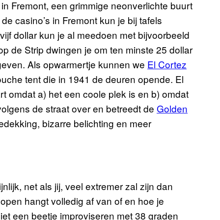
n in Fremont, een grimmige neonverlichte buurt
de casino’s in Fremont kun je bij tafels
ijf dollar kun je al meedoen met bijvoorbeeld
op de Strip dwingen je om ten minste 25 dollar
te geven. Als opwarmertje kunnen we
El Cortez
ouche tent die in 1941 de deuren opende. El
rt omdat a) het een coole plek is en b) omdat
volgens de straat over en betreedt de
Golden
edekking, bizarre belichting en meer
ijk, net als jij, veel extremer zal zijn dan
open hangt volledig af van of en hoe je
niet een beetje improviseren met 38 graden