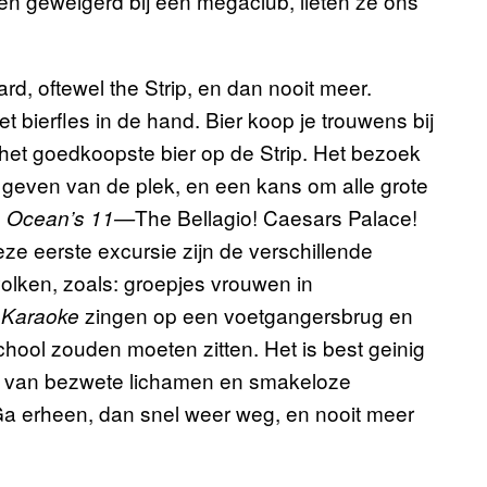
n geweigerd bij een megaclub, lieten ze ons
, oftewel the Strip, en dan nooit meer.
t bierfles in de hand. Bier koop je trouwens bij
t het goedkoopste bier op de Strip. Het bezoek
 geven van de plek, en een kans om alle grote
s
The Bellagio! Caesars Palace!
Ocean’s 11—
ze eerste excursie zijn de verschillende
lken, zoals: groepjes vrouwen in
zingen op een voetgangersbrug en
 Karaoke
chool zouden moeten zitten. Het is best geinig
e van bezwete lichamen en smakeloze
Ga erheen, dan snel weer weg, en nooit meer