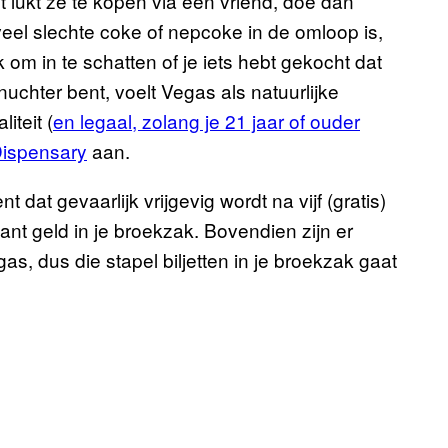
t lukt ze te kopen via een vriend, doe dan
el slechte coke of nepcoke in de omloop is,
jk om in te schatten of je iets hebt gekocht dat
 nuchter bent, voelt Vegas als natuurlijke
iteit (
en legaal, zolang je 21 jaar of ouder
ispensary
aan.
nt dat gevaarlijk vrijgevig wordt na vijf (gratis)
t geld in je broekzak. Bovendien zijn er
, dus die stapel biljetten in je broekzak gaat