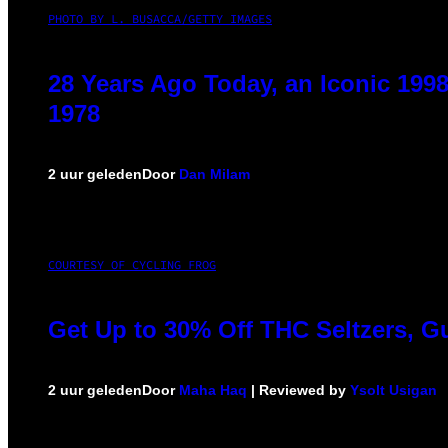
PHOTO BY L. BUSACCA/GETTY IMAGES
28 Years Ago Today, an Iconic 199
1978
2 uur geleden
Door
Dan Milam
COURTESY OF CYCLING FROG
Get Up to 30% Off THC Seltzers, G
2 uur geleden
Door
Maha Haq
| Reviewed by
Ysolt Usigan