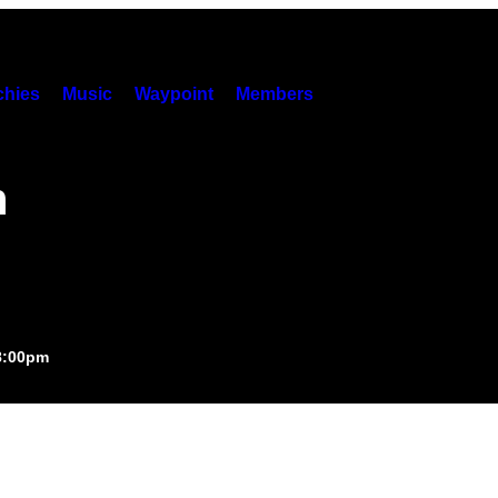
hies
Music
Waypoint
Members
n
8:00pm