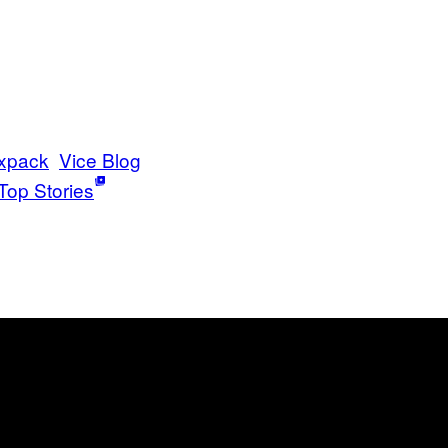
ixpack
Vice Blog
Top Stories