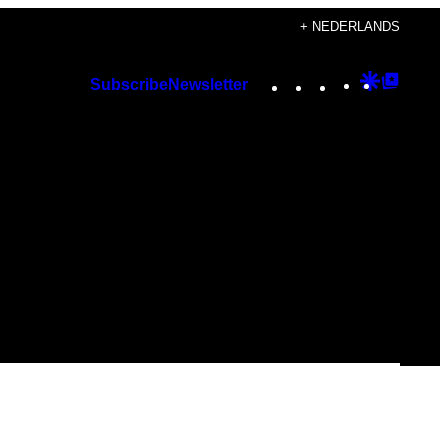
+ NEDERLANDS
Instagram
TikTok
YouTube
Google
Googl
Subscribe
Newsletter
Discover
Top
Posts