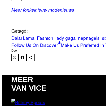
Meer fonkelnieuw modenieuws
Getagd:
Dalai Lama
Fashion
lady gaga
nepnagels
s
Follow Us On Discover
Make Us Preferred In 
Deel:
MEER
VAN VICE