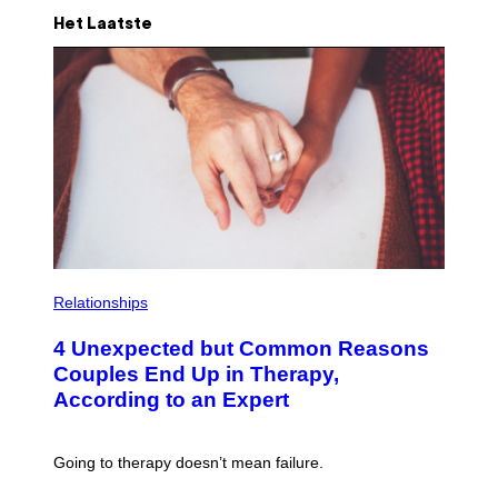
Het Laatste
P
H
Relationships
O
T
4 Unexpected but Common Reasons
O
:
Couples End Up in Therapy,
G
According to an Expert
C
S
H
U
Going to therapy doesn’t mean failure.
T
T