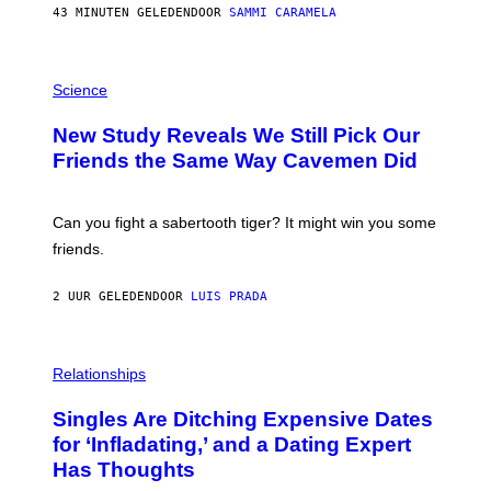
E
43 MINUTEN GELEDEN
DOOR
SAMMI CARAMELA
R
/
G
E
P
T
H
Science
T
O
Y
T
New Study Reveals We Still Pick Our
I
O
M
:
Friends the Same Way Cavemen Did
A
C
G
S
E
A
S
-
Can you fight a sabertooth tiger? It might win you some
P
friends.
R
I
N
2 UUR GELEDEN
DOOR
LUIS PRADA
T
S
T
O
P
C
H
Relationships
K
O
/
T
Singles Are Ditching Expensive Dates
G
O
E
:
for ‘Infladating,’ and a Dating Expert
T
P
T
Has Thoughts
I
Y
X