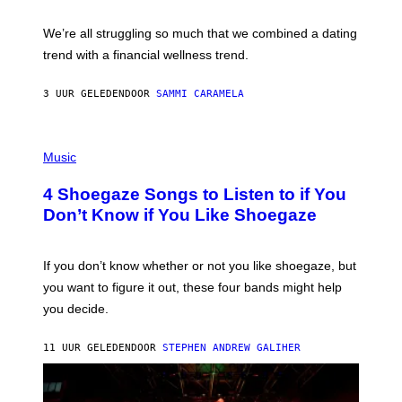
I
E
M
L
We’re all struggling so much that we combined a dating
A
S
G
E
trend with a financial wellness trend.
E
F
S
F
E
3 UUR GELEDEN
DOOR
SAMMI CARAMELA
C
T
/
P
G
H
Music
E
O
T
T
T
4 Shoegaze Songs to Listen to if You
O
Y
B
I
Don’t Know if You Like Shoegaze
Y
M
S
A
C
G
O
If you don’t know whether or not you like shoegaze, but
E
T
S
you want to figure it out, these four bands might help
T
L
you decide.
E
G
A
11 UUR GELEDEN
DOOR
STEPHEN ANDREW GALIHER
T
O
/
G