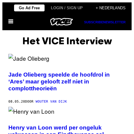
Ga
Go Ad Free
LOGIN / SIGN UP
+ NEDERLANDS
naar
Open
de
SUBSCRIBE
NEWSLETTER
menu
inhoud
Het VICE Interview
Jade Olieberg speelde de hoofdrol in
‘Ares’ maar gelooft zelf niet in
complottheorieën
08.05.20
DOOR
WOUTER VAN DIJK
Henry van Loon werd per ongeluk