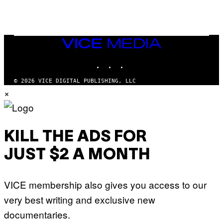
C
C
I
–
C
O
VICE
R
MEDIA
B
INSTAGRAM
TIKTOK
YOUTUBE
I
S
/
© 2026 VICE DIGITAL PUBLISHING, LLC
C
×
O
R
B
I
S
V
KILL THE ADS FOR
I
A
JUST $2 A MONTH
G
E
T
T
VICE membership also gives you access to our
Y
I
very best writing and exclusive new
M
A
documentaries.
G
E