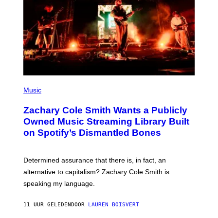
E
T
T
Y
I
M
A
G
E
S
(
P
Music
H
O
Zachary Cole Smith Wants a Publicly
T
O
Owned Music Streaming Library Built
B
on Spotify’s Dismantled Bones
Y
R
O
B
Determined assurance that there is, in fact, an
E
R
alternative to capitalism? Zachary Cole Smith is
T
speaking my language.
O
P
A
11 UUR GELEDEN
DOOR
LAUREN BOISVERT
N
U