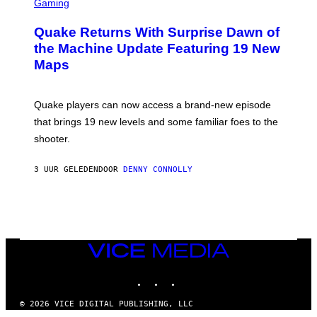
C
Gaming
S
R
E
Quake Returns With Surprise Dawn of
E
N
the Machine Update Featuring 19 New
S
Maps
H
O
T
:
Quake players can now access a brand-new episode
M
A
that brings 19 new levels and some familiar foes to the
C
shooter.
H
I
N
3 UUR GELEDEN
DOOR
DENNY CONNOLLY
E
G
A
M
E
S
/
I
VICE
D
MEDIA
S
INSTAGRAM
TIKTOK
YOUTUBE
O
F
T
© 2026 VICE DIGITAL PUBLISHING, LLC
W