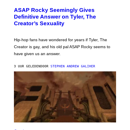
I
Y
O
M
T
A
ASAP Rocky Seemingly Gives
O
G
B
Definitive Answer on Tyler, The
E
Y
S
Creator’s Sexuality
M
)
O
N
I
Hip-hop fans have wondered for years if Tyler, The
C
A
Creator is gay, and his old pal ASAP Rocky seems to
S
have given us an answer.
C
H
I
3 UUR GELEDEN
DOOR
STEPHEN ANDREW GALIHER
P
P
E
R
/
G
E
T
T
Y
I
M
A
G
S
E