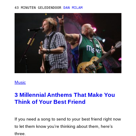
J
43 MINUTEN GELEDEN
DOOR
DAN MILAM
O
R
Q
U
E
Z
/
G
E
T
T
Y
I
M
A
G
P
E
H
Music
S
O
T
3 Millennial Anthems That Make You
O
B
Think of Your Best Friend
Y
K
E
V
If you need a song to send to your best friend right now
I
to let them know you’re thinking about them, here’s
N
W
three.