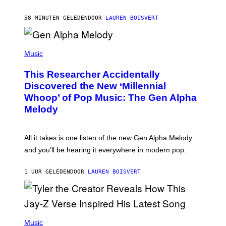
I
N
T
58 MINUTEN GELEDEN
DOOR
LAUREN BOISVERT
E
R
/
(
G
P
Music
E
H
T
O
T
This Researcher Accidentally
T
Y
O
I
Discovered the New ‘Millennial
B
M
Whoop’ of Pop Music: The Gen Alpha
Y
A
T
G
Melody
A
E
Y
S
L
F
O
O
All it takes is one listen of the new Gen Alpha Melody
R
R
and you’ll be hearing it everywhere in modern pop.
H
R
I
A
L
D
1 UUR GELEDEN
DOOR
LAUREN BOISVERT
L
I
/
O
G
D
E
I
T
S
T
N
P
Y
E
H
Music