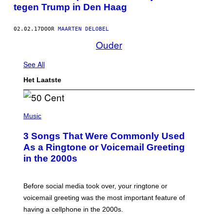
tegen Trump in Den Haag
02.02.17
DOOR
MAARTEN DELOBEL
Ouder
See All
Het Laatste
P
H
Music
O
T
3 Songs That Were Commonly Used
O
B
As a Ringtone or Voicemail Greeting
Y
in the 2000s
G
R
E
G
Before social media took over, your ringtone or
O
R
voicemail greeting was the most important feature of
Y
having a cellphone in the 2000s.
B
O