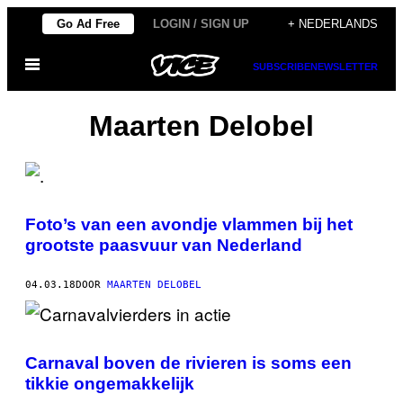
Ga
Go Ad Free
LOGIN / SIGN UP
+ NEDERLANDS
naar
Open
de
SUBSCRIBE
NEWSLETTER
menu
inhoud
Maarten Delobel
Foto’s van een avondje vlammen bij het
grootste paasvuur van Nederland
04.03.18
DOOR
MAARTEN DELOBEL
Carnaval boven de rivieren is soms een
tikkie ongemakkelijk