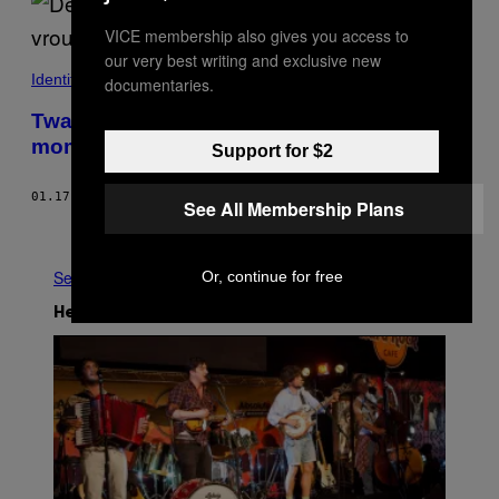
VICE membership also gives you access to
our very best writing and exclusive new
Identiteit
documentaries.
Twaalf Nederlandse mannen over het
moment waarop ze feminist werden
Support for $2
01.17.19
DOOR
MILOU DEELEN
See All Membership Plans
Ouder
See All
Or, continue for free
Het Laatste