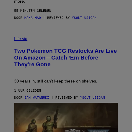
more.
55 MINUTEN GELEDEN
DOOR
MAHA HAQ
| REVIEWED BY
YSOLT USIGAN
Life via
Two Pokemon TCG Restocks Are Live
On Amazon—Catch ‘Em Before
They’re Gone
30 years in, still can’t keep these on shelves.
1 UUR GELEDEN
DOOR
SAM WATANUKI
| REVIEWED BY
YSOLT USIGAN