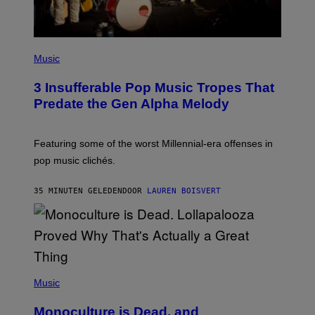
(
P
Music
H
O
3 Insufferable Pop Music Tropes That
T
O
Predate the Gen Alpha Melody
B
Y
M
A
Featuring some of the worst Millennial-era offenses in
R
pop music clichés.
C
B
R
35 MINUTEN GELEDEN
DOOR
LAUREN BOISVERT
O
U
S
S
E
L
Y
/
(
R
P
Music
E
H
D
O
Monoculture is Dead, and
F
T