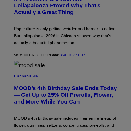
E
O
Lollapalooza Proved Why That’s
R
V
N
Actually a Great Thing
I
S
A
)
T
-
Pop culture is only getting weirder and harder to define.
M
O
But Lollapalooza 2026 in Chicago showed why that’s
B
actually a beautiful phenomenon.
I
L
E
50 MINUTEN GELEDEN
DOOR
CALEB CATLIN
)
C
O
Cannabis via
U
R
MOOD’s 4th Birthday Sale Ends Today
T
E
— Get Up to 25% Off Prerolls, Flower,
S
and More While You Can
Y
O
F
M
MOOD’s 4th birthday sale includes their entire lineup of
O
O
flower, gummies, seltzers, concentrates, pre-rolls, and
D