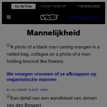
Ga
Go Ad Free
LOGIN / SIGN UP
+ NEDERLANDS
naar
Open
de
SUBSCRIBE
NEWSLETTER
menu
inhoud
Mannelijkheid
We vroegen vrouwen of ze afknappen op
veganistische mannen
01.24.24
DOOR
ELOISE HENDY