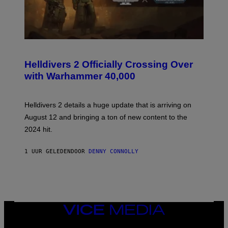
S
C
R
Helldivers 2 Officially Crossing Over
E
with Warhammer 40,000
E
N
S
H
Helldivers 2 details a huge update that is arriving on
O
T
August 12 and bringing a ton of new content to the
:
2024 hit.
A
R
R
1 UUR GELEDEN
DOOR
DENNY CONNOLLY
O
W
H
E
A
D
G
A
VICE
M
MEDIA
E
INSTAGRAM
TIKTOK
YOUTUBE