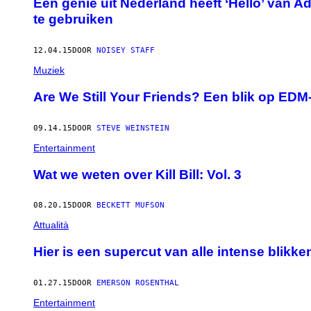
Een genie uit Nederland heeft ‘Hello’ van 
te gebruiken
12.04.15
DOOR
NOISEY STAFF
Muziek
Are We Still Your Friends? Een blik op EDM-
09.14.15
DOOR
STEVE WEINSTEIN
Entertainment
Wat we weten over Kill Bill: Vol. 3
08.20.15
DOOR
BECKETT MUFSON
Attualità
Hier is een supercut van alle intense blikke
01.27.15
DOOR
EMERSON ROSENTHAL
Entertainment