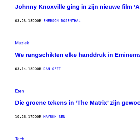
Johnny Knoxville ging in zijn nieuwe film ‘A
03.23.18
DOOR
EMERSON ROSENTHAL
Muziek
We rangschikten elke handdruk in Eminems 
03.14.18
DOOR
DAN OZZI
Eten
Die groene tekens in ‘The Matrix’ zijn gew
10.26.17
DOOR
MAYUKH SEN
Tech