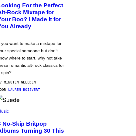
Looking For the Perfect
Alt-Rock Mixtape for
Your Boo? I Made It for
You Already
f you want to make a mixtape for
our special someone but don’t
now where to start, why not take
hese romantic alt-rock classics for
 spin?
7 MINUTEN GELEDEN
DOOR
LAUREN BOISVERT
usic
3 No-Skip Britpop
Albums Turning 30 This