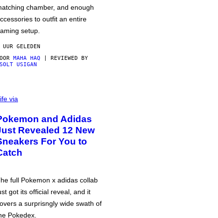
atching chamber, and enough
ccessories to outfit an entire
aming setup.
 UUR GELEDEN
DOOR
MAHA HAQ
| REVIEWED BY
SOLT USIGAN
ife via
Pokemon and Adidas
Just Revealed 12 New
Sneakers For You to
Catch
he full Pokemon x adidas collab
ust got its official reveal, and it
overs a surprisngly wide swath of
he Pokedex.