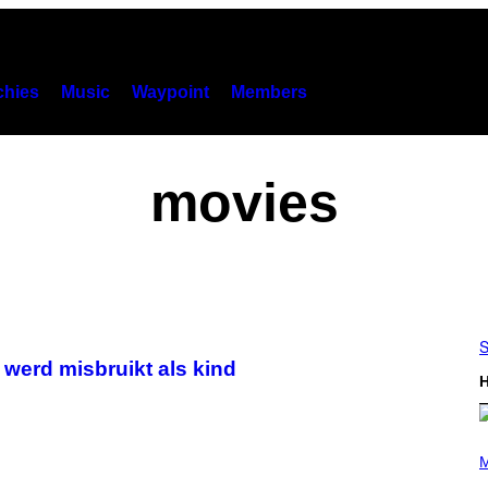
hies
Music
Waypoint
Members
movies
S
 werd misbruikt als kind
H
(
P
M
H