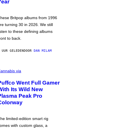
Year
hese Britpop albums from 1996
re turning 30 in 2026. We still
isten to these defining albums
ront to back.
 UUR GELEDEN
DOOR
DAN MILAM
annabis via
Puffco Went Full Gamer
With Its Wild New
Plasma Peak Pro
Colorway
he limited-edition smart rig
omes with custom glass, a