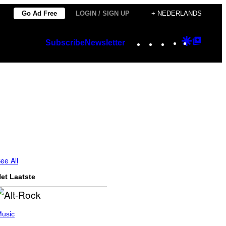
Go Ad Free
LOGIN / SIGN UP
+ NEDERLANDS
Instagram
TikTok
YouTube
Google
Googl
Subscribe
Newsletter
Discover
Top
Posts
ee All
et Laatste
usic