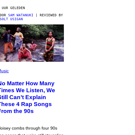
 UUR GELEDEN
DOOR
SAM WATANUKI
| REVIEWED BY
SOLT USIGAN
usic
No Matter How Many
Times We Listen, We
Still Can’t Explain
These 4 Rap Songs
From the 90s
oisey combs through four 90s