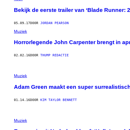
Bekijk de eerste trailer van ‘Blade Runner: 
05.09.17
DOOR
JORDAN PEARSON
Muziek
Horrorlegende John Carpenter brengt in apri
02.02.16
DOOR
THUMP REDACTIE
Muziek
Adam Green maakt een super surrealistisch
01.14.16
DOOR
KIM TAYLOR BENNETT
Muziek