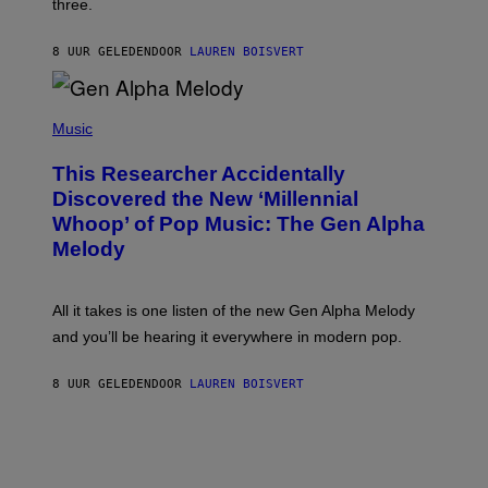
three.
E
I
S
N
T
8 UUR GELEDEN
DOOR
LAUREN BOISVERT
E
R
/
(
G
P
Music
E
H
T
O
T
This Researcher Accidentally
T
Y
O
I
Discovered the New ‘Millennial
B
M
Whoop’ of Pop Music: The Gen Alpha
Y
A
T
G
Melody
A
E
Y
S
L
F
O
O
All it takes is one listen of the new Gen Alpha Melody
R
R
and you’ll be hearing it everywhere in modern pop.
H
R
I
A
L
D
8 UUR GELEDEN
DOOR
LAUREN BOISVERT
L
I
/
O
G
D
E
I
T
S
T
N
Y
E