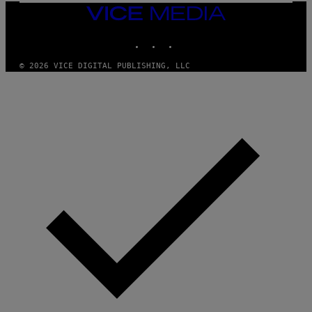
I
Y
VICE
M
MEDIA
A
INSTAGRAM
TIKTOK
YOUTUBE
G
E
S
© 2026 VICE DIGITAL PUBLISHING, LLC
)