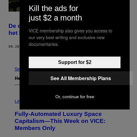
Kill the ads for
just $2 a month
De oma van moppervlog ‘Ik ben oma’ is
VICE membership also gives you access to
het boegbeeld van alle norse oma’s ooit
our very best writing and exclusive new
documentaries.
09.20.17
DOOR
LISA LOTENS
Ouder
Support for $2
See All
See All Membership Plans
Het Laatste
I
Or, continue for free
M
Life
A
G
Fully-Automated Luxury Space
E
:
Capitalism—This Week on VICE:
N
Members Only
I
C