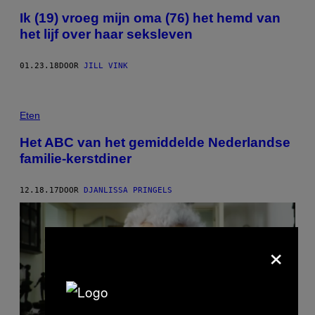
Ik (19) vroeg mijn oma (76) het hemd van
het lijf over haar seksleven
01.23.18
DOOR
JILL VINK
Eten
Het ABC van het gemiddelde Nederlandse
familie-kerstdiner
12.18.17
DOOR
DJANLISSA PRINGELS
×