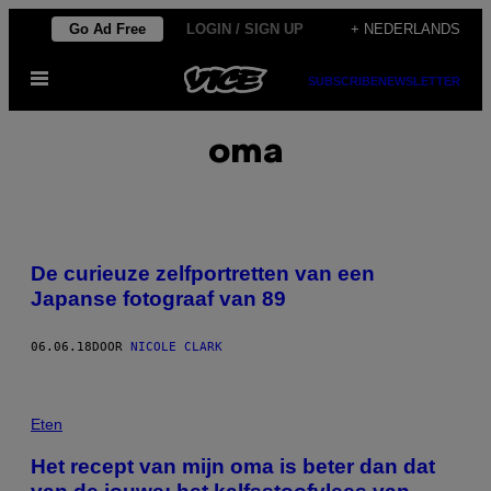
Ga
Go Ad Free
LOGIN / SIGN UP
+ NEDERLANDS
naar
Open
de
SUBSCRIBE
NEWSLETTER
menu
inhoud
oma
De curieuze zelfportretten van een
Japanse fotograaf van 89
06.06.18
DOOR
NICOLE CLARK
Eten
Het recept van mijn oma is beter dan dat