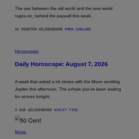
K
D
The war between the old world and the new world
O
V
rages on, behind the paywall this week.
E
41 MINUTEN GELEDEN
DOOR
EMMA GARLAND
I
L
Horoscopes
L
U
Daily Horoscope: August 7, 2026
S
T
R
A
A week that asked a lot closes with the Moon sextiling
T
I
Jupiter this afternoon. The exhale you’ve been waiting
O
for arrives tonight.
N
B
Y
3 UUR GELEDEN
DOOR
ASHLEY FIKE
R
E
E
S
P
A
H
Music
.
O