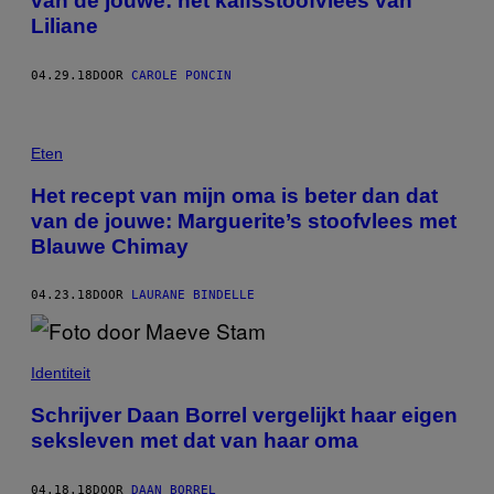
van de jouwe: het kalfsstoofvlees van
Liliane
04.29.18
DOOR
CAROLE PONCIN
Eten
Het recept van mijn oma is beter dan dat
van de jouwe: Marguerite’s stoofvlees met
Blauwe Chimay
04.23.18
DOOR
LAURANE BINDELLE
Identiteit
Schrijver Daan Borrel vergelijkt haar eigen
seksleven met dat van haar oma
04.18.18
DOOR
DAAN BORREL