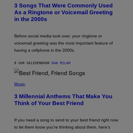
T
3 Songs That Were Commonly Used
O
B
As a Ringtone or Voicemail Greeting
Y
in the 2000s
G
R
E
G
Before social media took over, your ringtone or
O
R
voicemail greeting was the most important feature of
Y
having a cellphone in the 2000s.
B
O
J
8 UUR GELEDEN
DOOR
DAN MILAM
O
R
Q
U
P
E
H
Music
Z
O
/
T
G
3 Millennial Anthems That Make You
O
E
B
Think of Your Best Friend
T
Y
T
K
Y
E
I
V
If you need a song to send to your best friend right now
M
I
A
to let them know you’re thinking about them, here’s
N
G
W