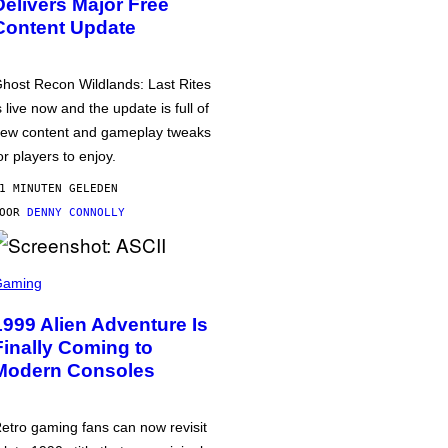
Delivers Major Free
Content Update
host Recon Wildlands: Last Rites
s live now and the update is full of
ew content and gameplay tweaks
or players to enjoy.
1 MINUTEN GELEDEN
DOOR
DENNY CONNOLLY
Gaming
1999 Alien Adventure Is
Finally Coming to
Modern Consoles
etro gaming fans can now revisit