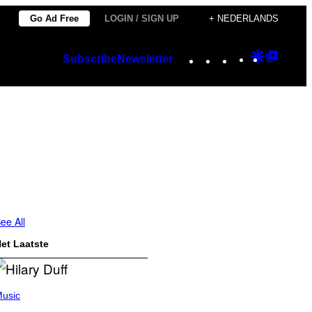
Go Ad Free
LOGIN / SIGN UP
+ NEDERLANDS
Instagram
TikTok
YouTube
Google
Googl
Subscribe
Newsletter
Discover
Top
Posts
ee All
et Laatste
usic