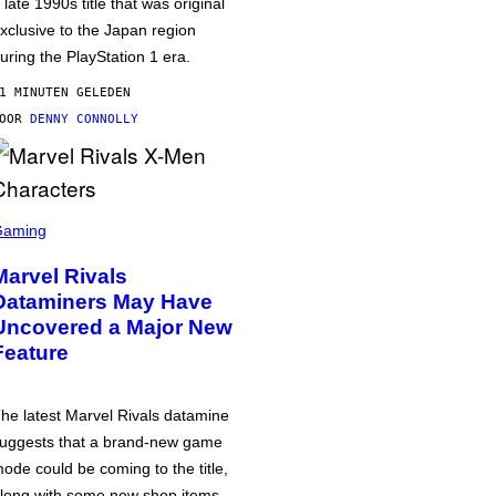
 late 1990s title that was original
xclusive to the Japan region
uring the PlayStation 1 era.
1 MINUTEN GELEDEN
DOOR
DENNY CONNOLLY
Gaming
Marvel Rivals
Dataminers May Have
Uncovered a Major New
Feature
he latest Marvel Rivals datamine
uggests that a brand-new game
ode could be coming to the title,
long with some new shop items.