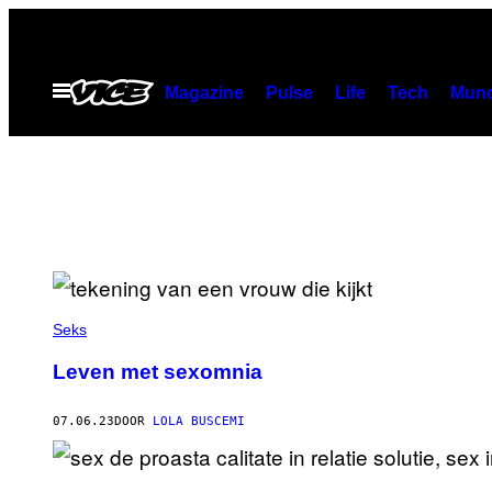
Ga
naar
de
Open
Magazine
Pulse
Life
Tech
Munc
menu
inhoud
Seks
Leven met sexomnia
07.06.23
DOOR
LOLA BUSCEMI