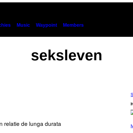
hies
Music
Waypoint
Members
seksleven
S
H
P
H
M
O