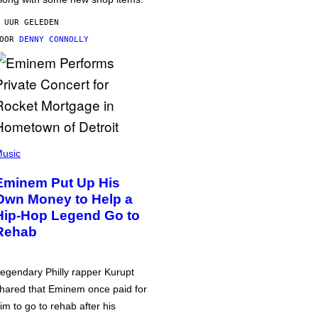
 UUR GELEDEN
DOOR
DENNY CONNOLLY
usic
Eminem Put Up His
Own Money to Help a
Hip-Hop Legend Go to
Rehab
egendary Philly rapper Kurupt
hared that Eminem once paid for
im to go to rehab after his