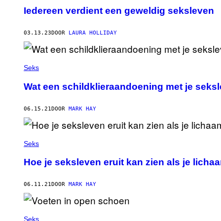
Iedereen verdient een geweldig seksleven
03.13.23
DOOR
LAURA HOLLIDAY
Seks
Wat een schildklieraandoening met je seks
06.15.21
DOOR
MARK HAY
Seks
Hoe je seksleven eruit kan zien als je lichaa
06.11.21
DOOR
MARK HAY
Seks