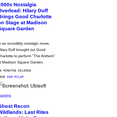
2000s Nostalgia
Overload: Hilary Duff
Brings Good Charlotte
on Stage at Madison
Square Garden
n an incredibly nostalgic move,
ilary Duff brought out Good
harlotte to perform “The Anthem”
t Madison Square Garden.
6 MINUTEN GELEDEN
DOOR
DAN MILAM
Gaming
Ghost Recon
Wildlands: Last Rites