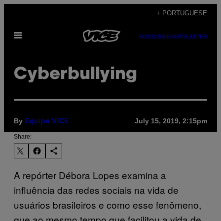
Skip
+ PORTUGUESE
to
Open
content
SUBSCRIBE
NEWSLETTER
Menu
Cyberbullying
By
July 15, 2019, 2:15pm
Equipe VICE
Share:
A repórter Débora Lopes examina a
influência das redes sociais na vida de
usuários brasileiros e como esse fenômeno,
que ao mesmo tempo que facilitou a vida de