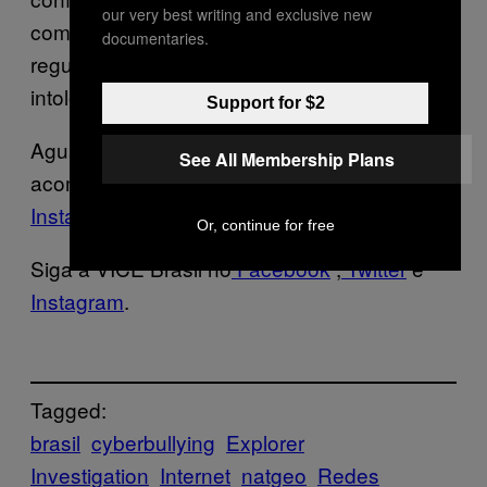
our very best writing and exclusive new
como migração, meio ambiente,
documentaries.
regulamentação de drogas, violência,
intolerância e direitos humanos.
Support for $2
Aguarde os próximos episódios e
See All Membership Plans
acompanhe a NatGeo no
Facebook
,
Twitter
e
Instagram
.
Or, continue for free
Siga a VICE Brasil no
Facebook
,
Twitter
e
Instagram
.
Tagged:
brasil
cyberbullying
Explorer
Investigation
Internet
natgeo
Redes