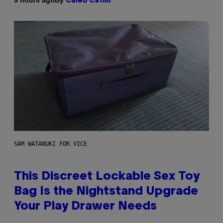
9 hours ago
Caleb Catlin
SAM WATANUKI FOR VICE
This Discreet Lockable Sex Toy
Bag Is the Nightstand Upgrade
Your Play Drawer Needs