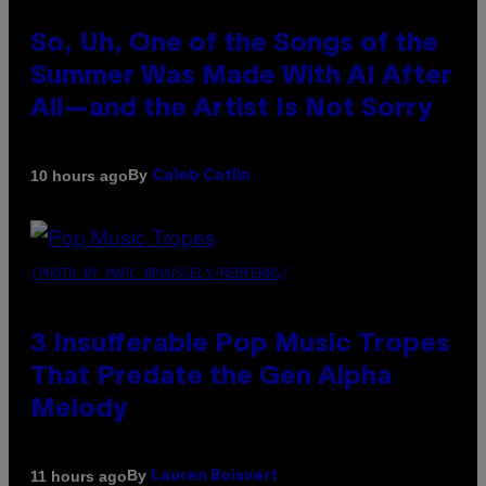
So, Uh, One of the Songs of the
Summer Was Made With AI After
All—and the Artist Is Not Sorry
By
10 hours ago
Caleb Catlin
(PHOTO BY MARC BROUSSELY/REDFERNS)
3 Insufferable Pop Music Tropes
That Predate the Gen Alpha
Melody
By
11 hours ago
Lauren Boisvert