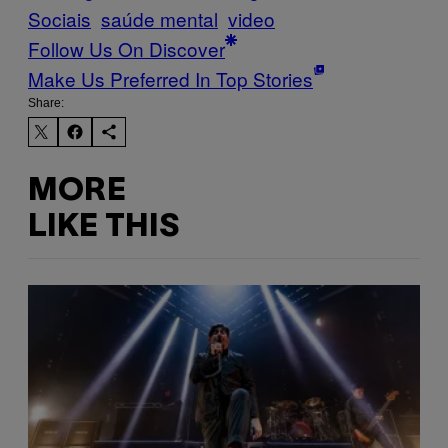
Sociais
saúde mental
video
Follow Us On Discover
Make Us Preferred In Top Stories
Share:
MORE
LIKE THIS