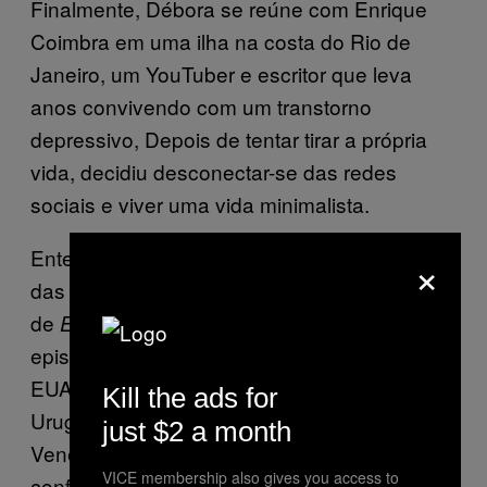
Finalmente, Débora se reúne com Enrique
Coimbra em uma ilha na costa do Rio de
Janeiro, um YouTuber e escritor que leva
anos convivendo com um transtorno
depressivo, Depois de tentar tirar a própria
vida, decidiu desconectar-se das redes
sociais e viver uma vida minimalista.
Entenda mais sobre cyberbullying e o efeito
×
das redes sociais nos jovens neste episódio
de
. Ao longo de 14
Explorer Investigation
episódios da série nós visitamos México,
EUA, Argentina,
Kill the ads for
Uruguai, Paraguai, Chile, Colômbia, Brasil e
just $2 a month
Venezuela para documentar os problemas e
VICE membership also gives you access to
conflitos sociais que mais afetam a região,