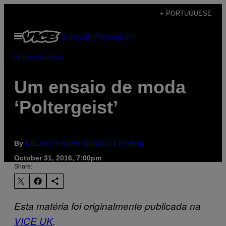
Skip
+ PORTUGUESE
to
Open
Subscribe
Newsletter
content
Menu
Entretenimento
Um ensaio de moda
‘Poltergeist’
By
KELSEY e RÉMY BENNETT (Fotos)
October 31, 2016, 7:00pm
Share:
Esta matéria foi originalmente publicada na
VICE UK
.