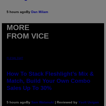
5 hours ago
By
Dan Milam
MORE
FROM VICE
FLESHLIGHT
How To Stack Fleshlight’s Mix &
Match, Build Your Own Combo
Sales Up To 30%
5 hours ago
By
Sam Watanuki
| Reviewed by
Ysolt Usigan