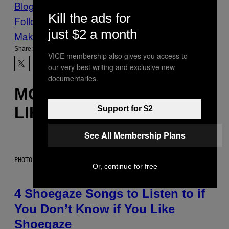
Blog
Μodă
Kill the ads for
Follow Us On Discover
just $2 a month
Make Us Preferred In Top Stories
Share:
VICE membership also gives you access to
our very best writing and exclusive new
documentaries.
MORE
LIKE THIS
Support for $2
See All Membership Plans
PHOTO BY SCOTT LEGATO/GETTY IMAGES
Or, continue for free
4 Shoegaze Songs to Listen to if
You Don’t Know if You Like
Shoegaze