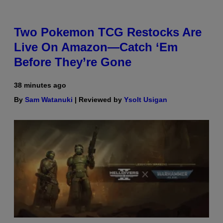
Two Pokemon TCG Restocks Are
Live On Amazon—Catch ‘Em
Before They’re Gone
38 minutes ago
By
Sam Watanuki
| Reviewed by
Ysolt Usigan