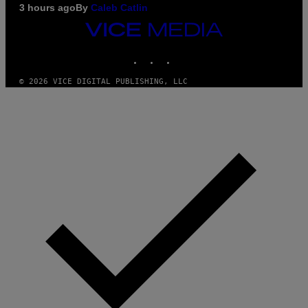
3 hours ago
By
Caleb Catlin
VICE
MEDIA
INSTAGRAM
TIKTOK
YOUTUBE
© 2026 VICE DIGITAL PUBLISHING, LLC