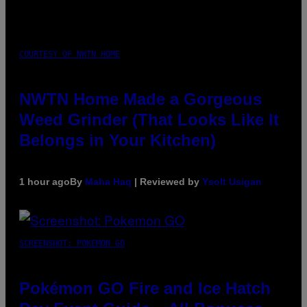
COURTESY OF NWTN HOME
NWTN Home Made a Gorgeous
Weed Grinder (That Looks Like It
Belongs in Your Kitchen)
1 hour ago
By
Maha Haq
| Reviewed by
Ysolt Usigan
SCREENSHOT: POKEMON GO
Pokémon GO Fire and Ice Hatch