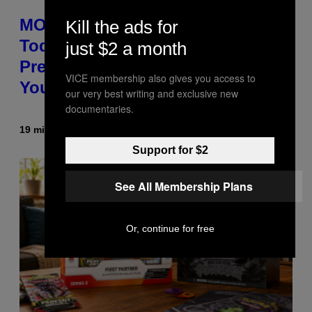
MOOD’s 4th Birthday Sale Ends
Kill the ads for
Today— Get Up to 25% Off
just $2 a month
Prerolls, Flower, and More While
VICE membership also gives you access to
You Can
our very best writing and exclusive new
documentaries.
19 minutes ago
By
Maha Haq
| Reviewed by
Ysolt Usigan
Support for $2
See All Membership Plans
Or, continue for free