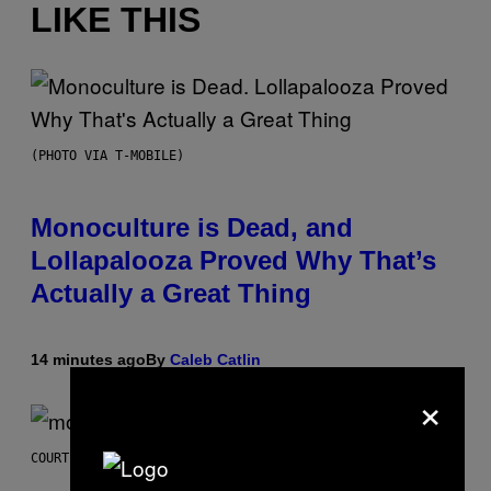
LIKE THIS
(PHOTO VIA T-MOBILE)
Monoculture is Dead, and
Lollapalooza Proved Why That’s
Actually a Great Thing
14 minutes ago
By
Caleb Catlin
×
COURTESY OF MOOD