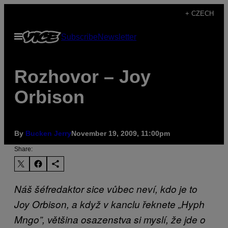
Skip
+ CZECH
to
Open
Subscribe
Newsletter
content
Menu
Rozhovor – Joy
Orbison
By
Bucken Jerry
November 19, 2009, 11:00pm
Share:
Náš šéfredaktor sice vůbec neví, kdo je to
Joy Orbison, a když v kanclu řeknete „Hyph
Mngo”, většina osazenstva si myslí, že jde o