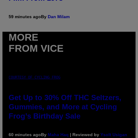
59 minutes ago
By
Dan Milam
MORE
FROM VICE
COURTESY OF CYCLING FROG
Get Up to 30% Off THC Seltzers,
Gummies, and More at Cycling
Frog’s Birthday Sale
60 minutes ago
By
Maha Haq
| Reviewed by
Ysolt Usigan