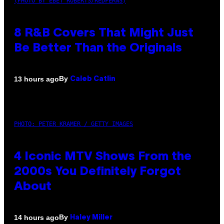
(PHOTO BY EBET ROBERTS/REDFERNS)
8 R&B Covers That Might Just
Be Better Than the Originals
By
13 hours ago
Caleb Catlin
PHOTO: PETER KRAMER / GETTY IMAGES
4 Iconic MTV Shows From the
2000s You Definitely Forgot
About
By
14 hours ago
Haley Miller