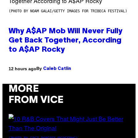
(PHOTO BY NOAM GALAI/GETTY IMAGES FOR TRIBECA FESTIVAL)
Why A$AP Mob Will Never Fully
Get Back Together, According
to A$AP Rocky
By
12 hours ago
Caleb Catlin
MORE
FROM VICE