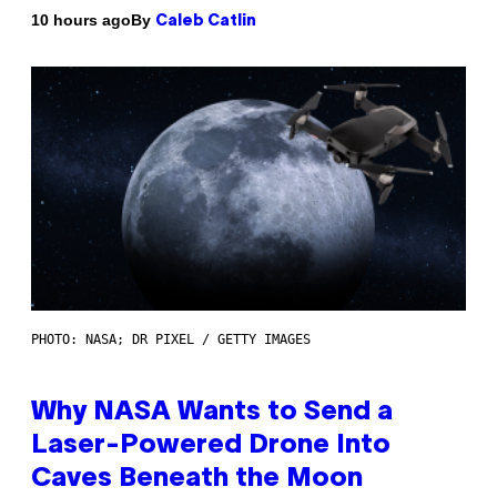
By
10 hours ago
Caleb Catlin
PHOTO: NASA; DR PIXEL / GETTY IMAGES
Why NASA Wants to Send a
Laser-Powered Drone Into
Caves Beneath the Moon