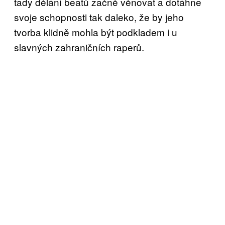
tady dělání beatů začně věnovat a dotáhne
svoje schopnosti tak daleko, že by jeho
tvorba klidně mohla být podkladem i u
slavných zahraničních raperů.