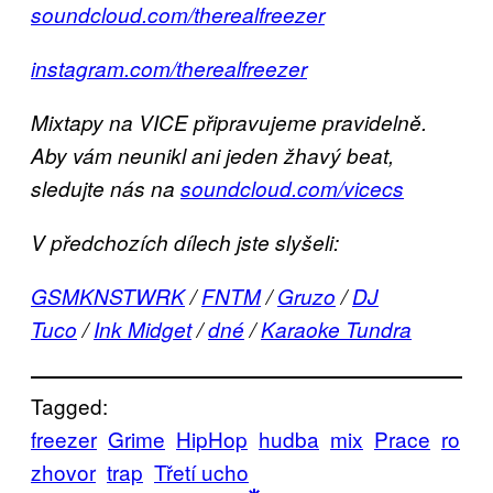
soundcloud.com/therealfreezer
instagram.com/therealfreezer
Mixtapy na VICE připravujeme pravidelně.
Aby vám neunikl ani jeden žhavý beat,
sledujte nás na
soundcloud.com/vicecs
V předchozích dílech jste slyšeli:
GSMKNSTWRK
/
FNTM
/
Gruzo
/
DJ
Tuco
/
Ink Midget
/
dné
/
Karaoke Tundra
Tagged:
freezer
Grime
HipHop
hudba
mix
Prace
ro
zhovor
trap
Třetí ucho