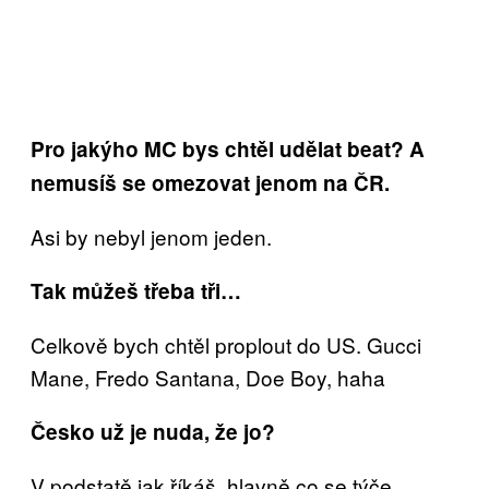
Pro jakýho MC bys chtěl udělat beat? A
nemusíš se omezovat jenom na ČR.
Asi by nebyl jenom jeden.
Tak můžeš třeba tři…
Celkově bych chtěl proplout do US. Gucci
Mane, Fredo Santana, Doe Boy, haha
Česko už je nuda, že jo?
V podstatě jak říkáš, hlavně co se týče