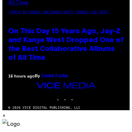
(PHOTO BY DANIEL BOCZARSKI/GETTY IMAGES FOR VEVO)
On This Day 15 Years Ago, Jay-Z
and Kanye West Dropped One of
the Best Collaborative Albums
of All Time
By
16 hours ago
Caleb Catlin
VICE
MEDIA
INSTAGRAM
TIKTOK
YOUTUBE
© 2026 VICE DIGITAL PUBLISHING, LLC
×