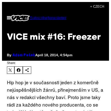
Skip
+ CZECH
to
Open
Subscribe
Newsletter
content
Menu
VICE mix #16: Freezer
By
April 18, 2014, 4:54pm
Adam Pešek
Share:
Hip hop je v současnosti jeden z komerčně
nejúspěšnějších žánrů, přinejmenším v US, a
nás v redakci všechny baví. Proto jsme taky
rádi za každého nového producenta, co se