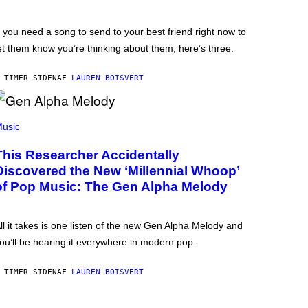
f you need a song to send to your best friend right now to
et them know you’re thinking about them, here’s three.
 TIMER SIDEN
AF
LAUREN BOISVERT
usic
This Researcher Accidentally
Discovered the New ‘Millennial Whoop’
of Pop Music: The Gen Alpha Melody
ll it takes is one listen of the new Gen Alpha Melody and
ou’ll be hearing it everywhere in modern pop.
 TIMER SIDEN
AF
LAUREN BOISVERT