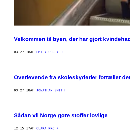
Velkommen til byen, der har gjort kvindehad
03.27.18
AF
EMILY GODDARD
Overlevende fra skoleskyderier fortæller de
03.27.18
AF
JONATHAN SMITH
Sådan vil Norge gøre stoffer lovlige
12.15.17
AF
CLARA KROHN