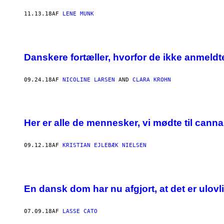
11.13.18
AF
LENE MUNK
Danskere fortæller, hvorfor de ikke anmeld
09.24.18
AF
NICOLINE LARSEN
AND
CLARA KROHN
Her er alle de mennesker, vi mødte til cann
09.12.18
AF
KRISTIAN EJLEBÆK NIELSEN
En dansk dom har nu afgjort, at det er ulovl
07.09.18
AF
LASSE CATO