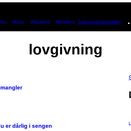
ies
Music
Waypoint
Members
Subscribe
Newsletter
lovgivning
 mangler
I
M
L
u er dårlig i sengen
A