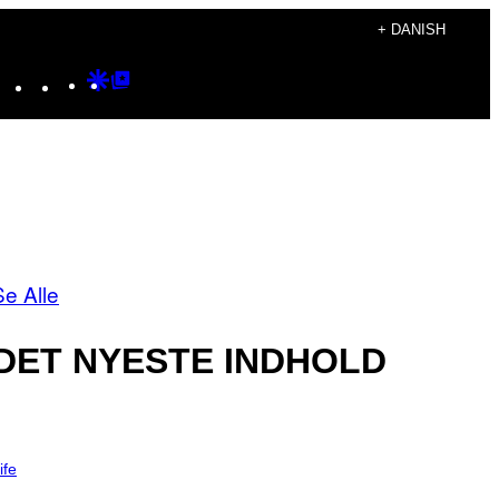
+ DANISH
Instagram
TikTok
YouTube
Google
Google
Discover
Top
Posts
Se Alle
DET NYESTE INDHOLD
ife