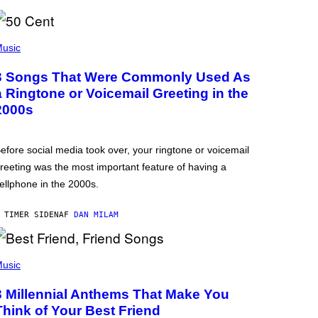
usic
3 Songs That Were Commonly Used As
a Ringtone or Voicemail Greeting in the
2000s
efore social media took over, your ringtone or voicemail
reeting was the most important feature of having a
ellphone in the 2000s.
 TIMER SIDEN
AF
DAN MILAM
usic
3 Millennial Anthems That Make You
Think of Your Best Friend