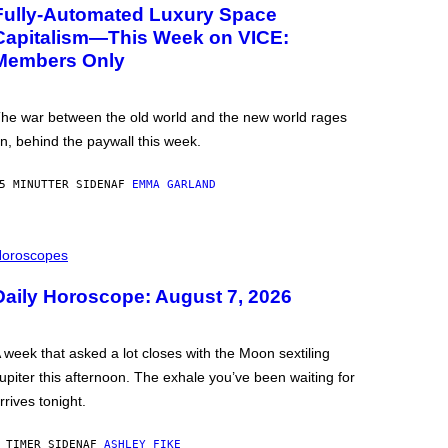
Fully-Automated Luxury Space
Capitalism—This Week on VICE:
Members Only
he war between the old world and the new world rages
n, behind the paywall this week.
5 MINUTTER SIDEN
AF
EMMA GARLAND
oroscopes
Daily Horoscope: August 7, 2026
 week that asked a lot closes with the Moon sextiling
upiter this afternoon. The exhale you’ve been waiting for
rrives tonight.
 TIMER SIDEN
AF
ASHLEY FIKE