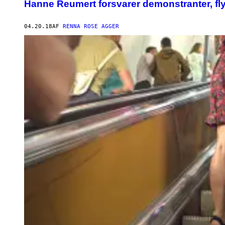
Hanne Reumert forsvarer demonstranter, f
04.20.18
AF
RENNA ROSE AGGER