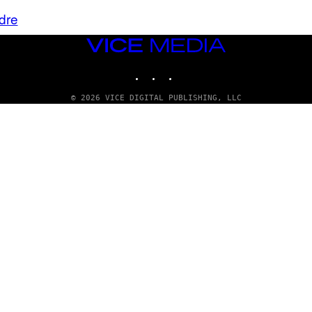
dre
VICE
MEDIA
INSTAGRAM
TIKTOK
YOUTUBE
© 2026 VICE DIGITAL PUBLISHING, LLC