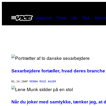
Spring
til
Åbn
Magazine
Pulse
Life
Tech
Munch
indhold
Menu
Sexarbejdere fortæller, hvad deres branche
01.14.19
AF
RENNA ROSE AGGER
Når du joker med samtykke, tænker jeg, at d