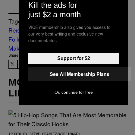
Kill the ads for
just $2 a month
Tagged:
VICE membership also gives you access to
Reisen
Vice Blog
our very best writing and exclusive new
Follow Us On Discover
documentaries.
Make Us Preferred In Top Stories
Share:
Support for $2
See All Membership Plans
MORE
LIKE THIS
Or, continue for free
(PHOTO BY STEVE GRANITZ/WIREIMAGE)