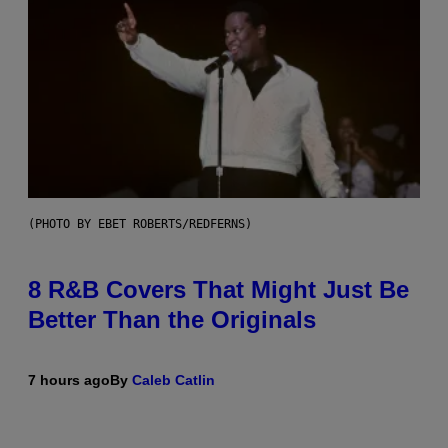
(PHOTO BY EBET ROBERTS/REDFERNS)
8 R&B Covers That Might Just Be
Better Than the Originals
7 hours ago
By
Caleb Catlin