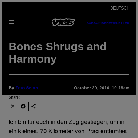
Skip
+ DEUTSCH
to
Open
content
SUBSCRIBE
NEWSLETTER
Menu
Bones Shrugs and
Harmony
By
Zero Selon
October 20, 2010, 10:18am
Share:
Ich bin für euch in den Zug gestiegen, um in
ein kleines, 70 Kilometer von Prag entferntes