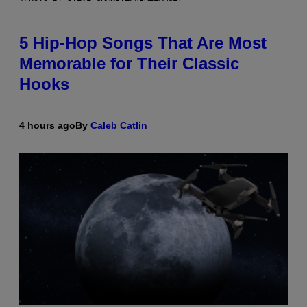
5 Hip-Hop Songs That Are Most
Memorable for Their Classic
Hooks
4 hours ago
By
Caleb Catlin