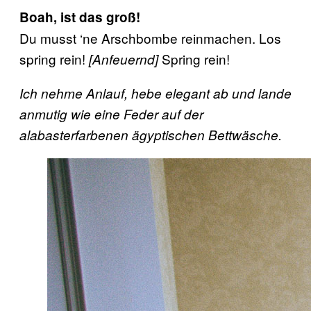
Boah, ist das groß!
Du musst ‘ne Arschbombe reinmachen. Los
spring rein!
Spring rein!
[Anfeuernd]
Ic
h nehme Anlauf, hebe elegant ab und lande
anmutig wie eine Feder auf der
alabasterfarbenen ägyptischen Bettwäsche.