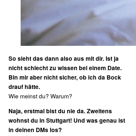
So sieht das dann also aus mit dir. Ist ja
nicht schlecht zu wissen bei einem Date.
Bin mir aber nicht sicher, ob ich da Bock
drauf hätte.
Wie meinst du? Warum?
Naja, erstmal bist du nie da. Zweitens
wohnst du in Stuttgart! Und was genau ist
in deinen DMs los?