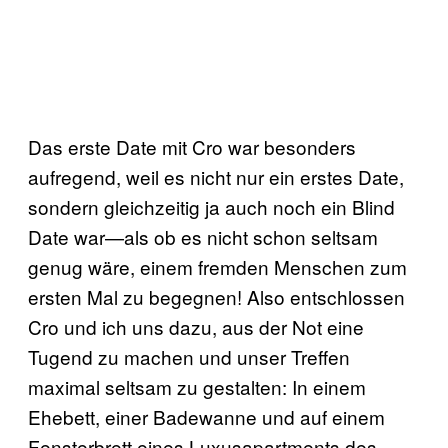
Das erste Date mit Cro war besonders
aufregend, weil es nicht nur ein erstes Date,
sondern gleichzeitig ja auch noch ein Blind
Date war—als ob es nicht schon seltsam
genug wäre, einem fremden Menschen zum
ersten Mal zu begegnen! Also entschlossen
Cro und ich uns dazu, aus der Not eine
Tugend zu machen und unser Treffen
maximal seltsam zu gestalten: In einem
Ehebett, einer Badewanne und auf einem
Fensterbrett eines Luxusapartments des