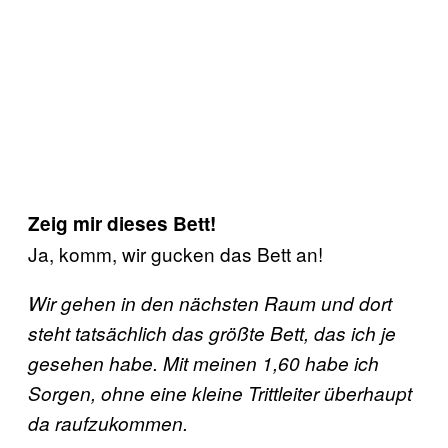
Zeig mir dieses Bett!
Ja, komm, wir gucken das Bett an!
Wir gehen in den nächsten Raum und dort
steht tatsächlich das größte Bett, das ich je
gesehen habe. Mit meinen 1,60 habe ich
Sorgen, ohne eine kleine Trittleiter überhaupt
da raufzukommen.