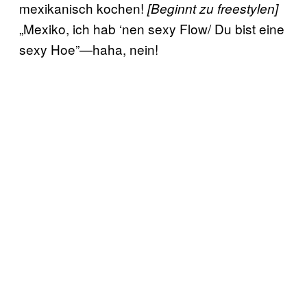
mexikanisch kochen!
[Beginnt zu freestylen]
„Mexiko, ich hab ‘nen sexy Flow/ Du bist eine
sexy Hoe”—haha, nein!