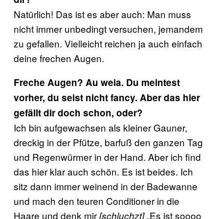
Natürlich! Das ist es aber auch: Man muss
nicht immer unbedingt versuchen, jemandem
zu gefallen. Vielleicht reichen ja auch einfach
deine frechen Augen.
Freche Augen? Au weia. Du meintest
vorher, du seist nicht fancy. Aber das hier
gefällt dir doch schon, oder?
Ich bin aufgewachsen als kleiner Gauner,
dreckig in der Pfütze, barfuß den ganzen Tag
und Regenwürmer in der Hand. Aber ich find
das hier klar auch schön. Es ist beides. Ich
sitz dann immer weinend in der Badewanne
und mach den teuren Conditioner in die
Haare und denk mir
„Es ist soooo
[schluchzt]