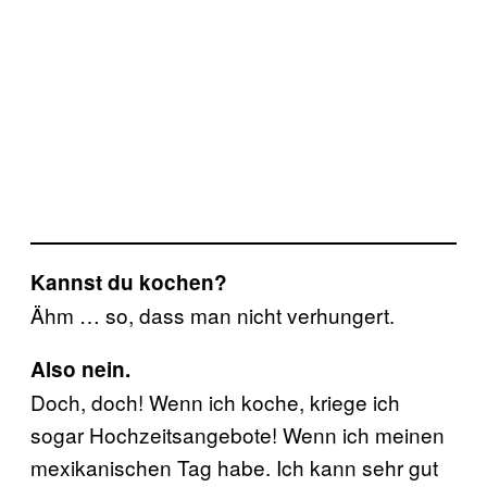
Kannst du kochen?
Ähm … so, dass man nicht verhungert.
Also nein.
Doch, doch! Wenn ich koche, kriege ich
sogar Hochzeitsangebote! Wenn ich meinen
mexikanischen Tag habe. Ich kann sehr gut