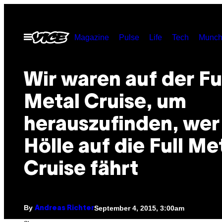
Skip
to
Open
Magazine
Pulse
Life
Tech
Munch
content
Menu
Wir waren auf der Fu
Metal Cruise, um
herauszufinden, wer
Hölle auf die Full Me
Cruise fährt
By
September 4, 2015, 3:00am
Andreas Richter