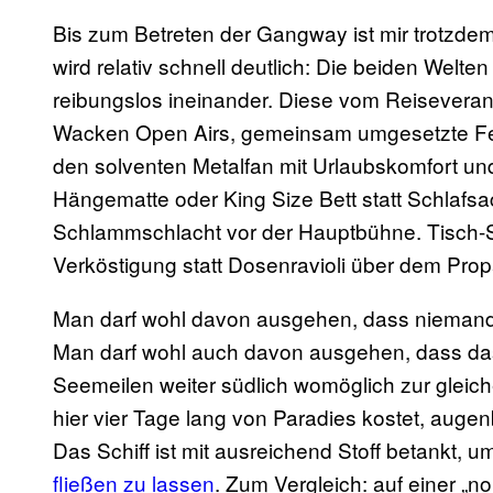
Bis zum Betreten der Gangway ist mir trotzdem
wird relativ schnell deutlich: Die beiden Welte
reibungslos ineinander. Diese vom Reiseveran
Wacken Open Airs, gemeinsam umgesetzte Fest
den solventen Metalfan mit Urlaubskomfort und
Hängematte oder King Size Bett statt Schlafs
Schlammschlacht vor der Hauptbühne. Tisch-S
Verköstigung statt Dosenravioli über dem Prop
Man darf wohl davon ausgehen, dass niemand
Man darf wohl auch davon ausgehen, dass das
Seemeilen weiter südlich womöglich zur gleic
hier vier Tage lang von Paradies kostet, augenb
Das Schiff ist mit ausreichend Stoff betankt, 
fließen zu lassen
. Zum Vergleich: auf einer „n