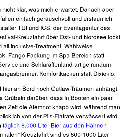
 nicht klar, was mich erwartet. Danach aber
n fallen einfach geräuschvoll und erstaunlich
stalter TUI und ICS, der Eventagentur des
ival-Kreuzfahrt über Ost- und Nordsee lockt
 all inclusive-Treatment. Wahlweise
ack. Fango Packung im Spa-Bereich statt
ervice und Schlaraffenland-artige rundum-
angasbrenner. Komfortkacken statt Dixieklo.
 hier an Bord noch Outlaw-Träumen anhängt.
 Grübeln darüber, dass in Booten ein paar
hen Zeit die Atemnot knapp wird, während man
licklich von der Pils-Flatrate verwässert wird.
um
täglich 6.000 Liter Bier aus den Hähnen
ormalen“ Kreuzfahrt sind es 800-1000 Liter