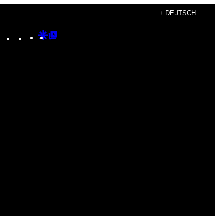
+ DEUTSCH
Instagram
TikTok
YouTube
Google
Google
Discover
Top
Posts