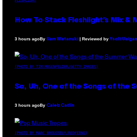
FLESHLIGHT
How To Stack Fleshlight’s Mix &
By
| Reviewed by
3 hours ago
Sam Watanuki
Ysolt Usiga
(PHOTO BY TIM MOSENFELDER/GETTY IMAGES)
So, Uh, One of the Songs of the 
By
3 hours ago
Caleb Catlin
(PHOTO BY MARC BROUSSELY/REDFERNS)