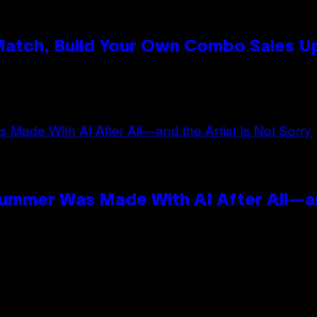
 Match, Build Your Own Combo Sales 
n
Summer Was Made With AI After All—an