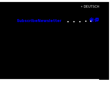
+ DEUTSCH
Instagram
TikTok
YouTube
Google
Goog
Subscribe
Newsletter
Discove
Top
Posts