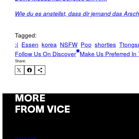
Wie du es anstellst, dass dir jemand das Arsc
Tagged:
:(
Essen
korea
NSFW
Poo
shorties
Ttongs
Follow Us On Discover
Make Us Preferred In 
Share:
MORE
FROM VICE