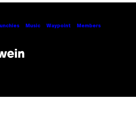
unchies
Music
Waypoint
Members
wein