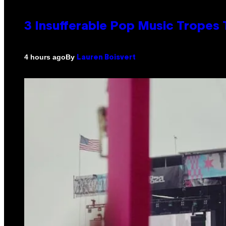
3 Insufferable Pop Music Tropes
By
4 hours ago
Lauren Boisvert