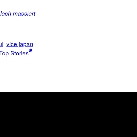
hloch massiert
ul
vice japan
Top Stories