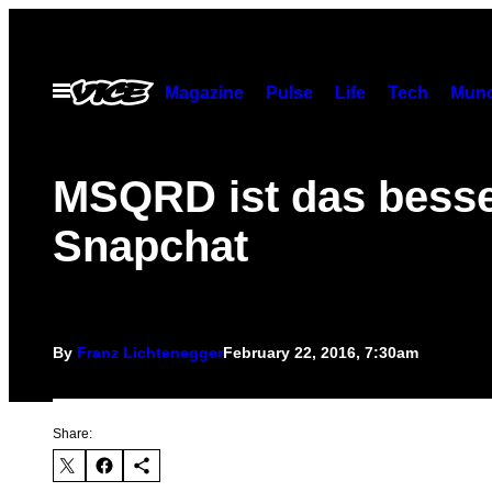
Skip
to
content
Open
Magazine
Pulse
Life
Tech
Munc
Menu
MSQRD ist das bess
Snapchat
By
Franz Lichtenegger
February 22, 2016, 7:30am
Share: