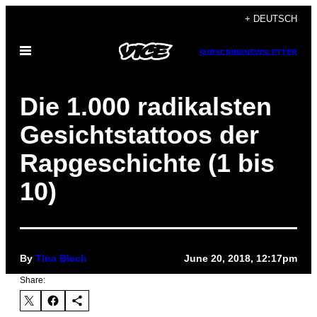
Skip
+ DEUTSCH
to
Open
content
SUBSCRIBE
NEWSLETTER
Menu
Die 1.000 radikalsten
Gesichtstattoos der
Rapgeschichte (1 bis
10)
By
Tina Blech
June 20, 2018, 12:17pm
Share: