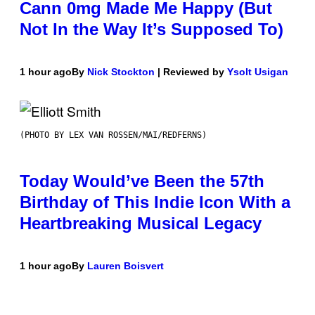
Cann 0mg Made Me Happy (But
Not In the Way It’s Supposed To)
1 hour ago
By
Nick Stockton
| Reviewed by
Ysolt Usigan
(PHOTO BY LEX VAN ROSSEN/MAI/REDFERNS)
Today Would’ve Been the 57th
Birthday of This Indie Icon With a
Heartbreaking Musical Legacy
1 hour ago
By
Lauren Boisvert