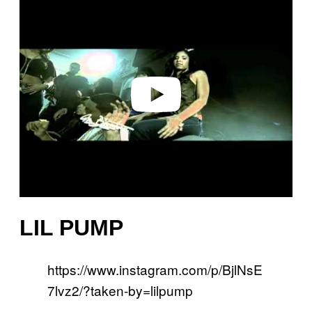
l
a
y
v
i
d
e
o
LIL PUMP
https://www.instagram.com/p/BjlNsE
7lvz2/?taken-by=lilpump