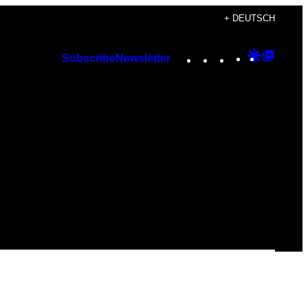
+ DEUTSCH
Instagram
TikTok
YouTube
Google
Googl
Subscribe
Newsletter
Discover
Top
Posts