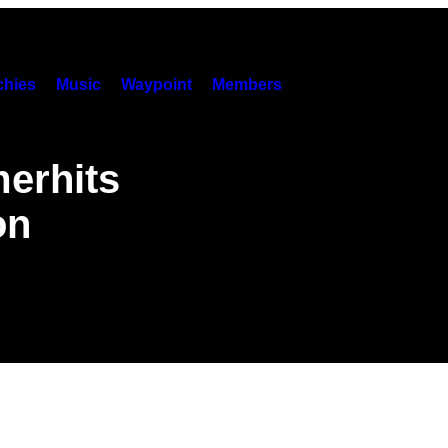
hies
Music
Waypoint
Members
erhits
on