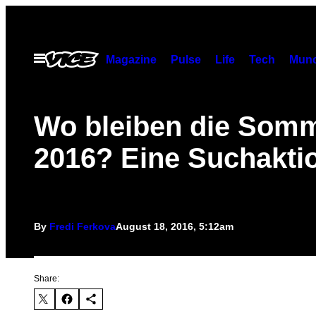
Skip
to
content
Open
Magazine
Pulse
Life
Tech
Munc
Menu
Wo bleiben die Somm
2016? Eine Suchakti
By
Fredi Ferkova
August 18, 2016, 5:12am
Share: