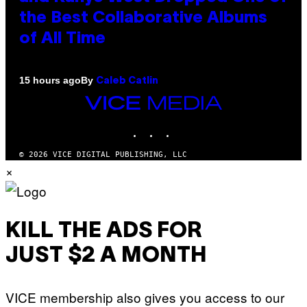
the Best Collaborative Albums
of All Time
By
15 hours ago
Caleb Catlin
VICE
MEDIA
INSTAGRAM
TIKTOK
YOUTUBE
© 2026 VICE DIGITAL PUBLISHING, LLC
×
KILL THE ADS FOR
JUST $2 A MONTH
VICE membership also gives you access to our