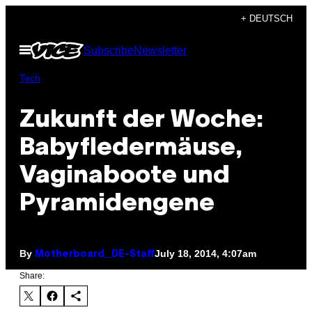
Skip
+ DEUTSCH
to
Open
Subscribe
Newsletter
content
Menu
Tech
Zukunft der Woche:
Babyfledermäuse,
Vaginaboote und
Pyramidengene
By
July 18, 2014, 4:07am
Motherboard_DE-Staff
Share: