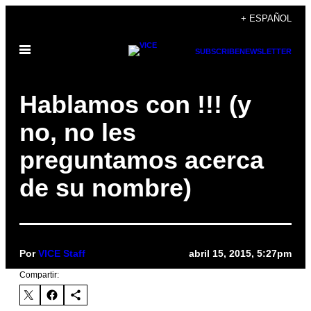
Saltar
+ ESPAÑOL
al
Abrir
contenido
SUBSCRIBE
NEWSLETTER
Menú
Hablamos con !!! (y
no, no les
preguntamos acerca
de su nombre)
Por
VICE Staff
abril 15, 2015, 5:27pm
Compartir: