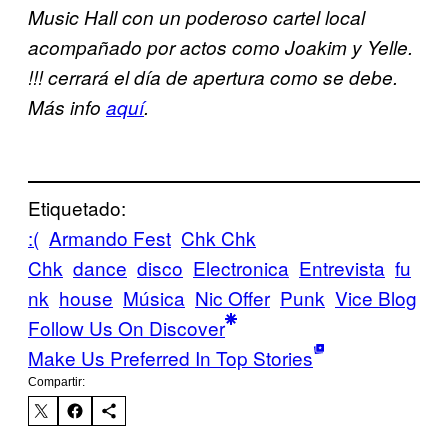
Music Hall con un poderoso cartel local
acompañado por actos como Joakim y Yelle.
!!! cerrará el día de apertura como se debe.
Más info
aquí
.
Etiquetado:
:(
Armando Fest
Chk Chk
Chk
dance
disco
Electronica
Entrevista
fu
nk
house
Música
Nic Offer
Punk
Vice Blog
Follow Us On Discover
Make Us Preferred In Top Stories
Compartir: