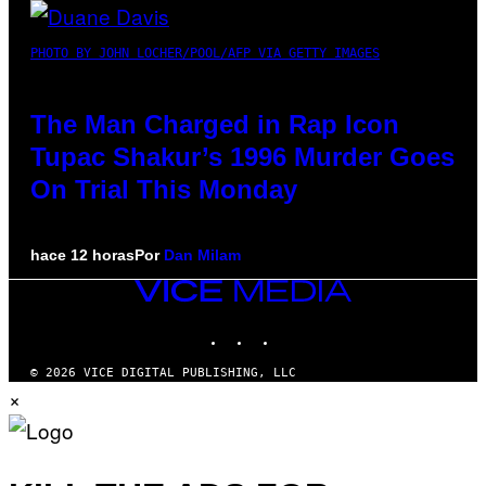
PHOTO BY JOHN LOCHER/POOL/AFP VIA GETTY IMAGES
The Man Charged in Rap Icon
Tupac Shakur’s 1996 Murder Goes
On Trial This Monday
hace 12 horas
Por
Dan Milam
VICE
MEDIA
INSTAGRAM
TIKTOK
YOUTUBE
© 2026 VICE DIGITAL PUBLISHING, LLC
×