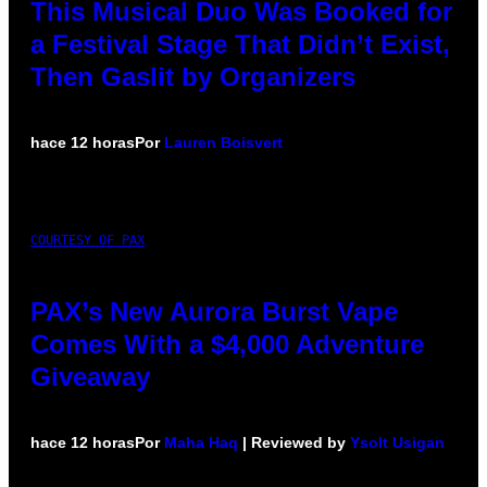
This Musical Duo Was Booked for
a Festival Stage That Didn’t Exist,
Then Gaslit by Organizers
hace 12 horas
Por
Lauren Boisvert
COURTESY OF PAX
PAX’s New Aurora Burst Vape
Comes With a $4,000 Adventure
Giveaway
hace 12 horas
Por
Maha Haq
| Reviewed by
Ysolt Usigan