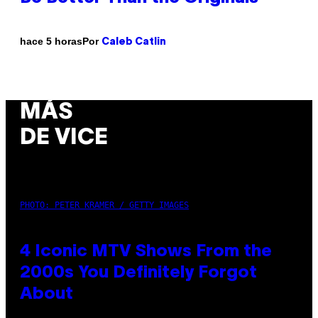
Por
hace 5 horas
Caleb Catlin
MÁS
DE VICE
PHOTO: PETER KRAMER / GETTY IMAGES
4 Iconic MTV Shows From the
2000s You Definitely Forgot
About