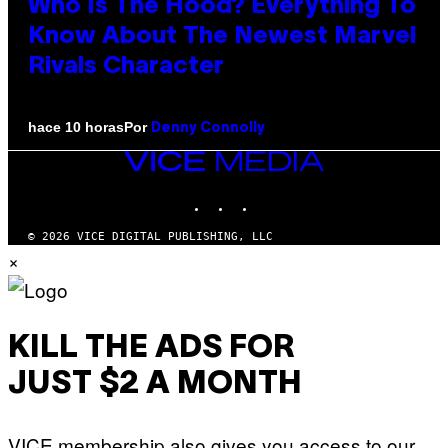
Who Is The Hood? Everything To
Know About The Newest Marvel
Rivals Character
Por
hace 10 horas
Denny Connolly
VICE
MEDIA
INSTAGRAM
TIKTOK
YOUTUBE
© 2026 VICE DIGITAL PUBLISHING, LLC
×
KILL THE ADS FOR
JUST $2 A MONTH
VICE membership also gives you access to our