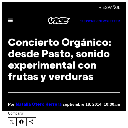
Saltar
+ ESPAÑOL
al
Abrir
contenido
SUBSCRIBE
NEWSLETTER
Menú
Concierto Orgánico:
desde Pasto, sonido
experimental con
frutas y verduras
Por
septiembre 18, 2014, 10:30am
Natalia Otero Herrera
Compartir: