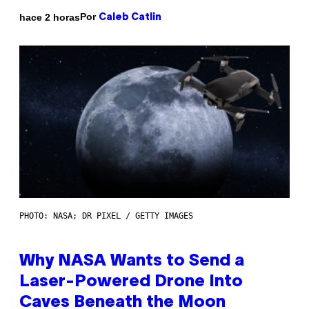
Por
hace 2 horas
Caleb Catlin
PHOTO: NASA; DR PIXEL / GETTY IMAGES
Why NASA Wants to Send a
Laser-Powered Drone Into
Caves Beneath the Moon