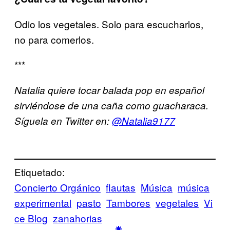
Odio los vegetales. Solo para escucharlos,
no para comerlos.
***
Natalia quiere tocar balada pop en español
sirviéndose de una caña como guacharaca.
Síguela en Twitter en:
@Natalia9177
Etiquetado:
Concierto Orgánico
flautas
Música
música
experimental
pasto
Tambores
vegetales
Vi
ce Blog
zanahorias