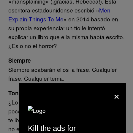
«mansplaining» (¡gracias, Rebecca!). Esta
escritora estadounidense escribió «
Men
Explain Things To Me
» en 2014 basado en
su propia experiencia: un tío le intentó
explicar un libro que ella misma había escrito.
¿Es o no el horror?
Siempre
Siempre acabarán ellos la frase. Cualquier
frase. Cualquier tema.
×
Tono
¿Lo oís? Es su tono de voz. Forzando un
poco lo áspero y con largos eeehhhhh, «qué
te iba a decir, te comento, no, no, no, no, esto
Kill the ads for
no es así…» Chascan la lengua con sus