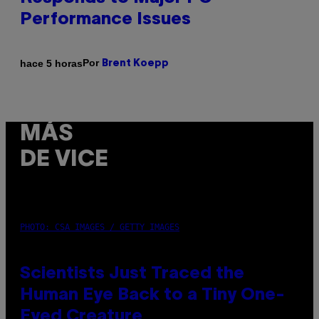
Performance Issues
Por
hace 5 horas
Brent Koepp
MÁS
DE VICE
PHOTO: CSA IMAGES / GETTY IMAGES
Scientists Just Traced the
Human Eye Back to a Tiny One-
Eyed Creature