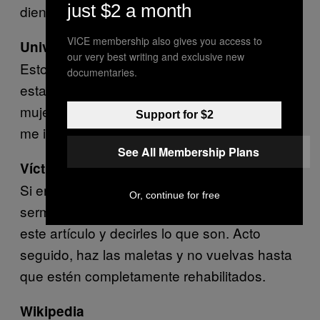
just $2 a month
dientes para hacerse los interesantes. Puaj.
VICE membership also gives you access to
Universalizar
our very best writing and exclusive new
Esto se les da genial. «Yo creo esto, así que
documentaries.
esta es la opinión que el mundo y las
mujeres tendrán sobre este tema que a mí
Support for $2
me importa mucho».
See All Membership Plans
Víctima
Si eres una víctima, estás en tu derecho de
Or, continue for free
sermonearles, explicarles letra por letra todo
este artículo y decirles lo que son. Acto
seguido, haz las maletas y no vuelvas hasta
que estén completamente rehabilitados.
Wikipedia