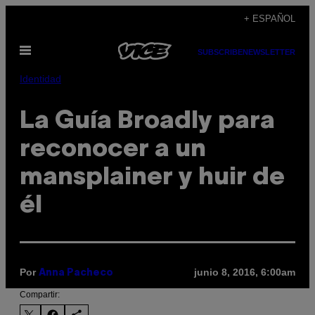
Saltar
+ ESPAÑOL
al
Abrir
contenido
SUBSCRIBE
NEWSLETTER
Menú
Identidad
La Guía Broadly para
reconocer a un
mansplainer y huir de
él
Por
junio 8, 2016, 6:00am
Anna Pacheco
Compartir: