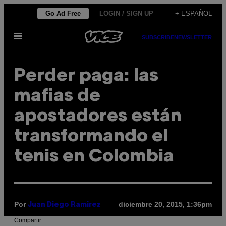
Saltar
Go Ad Free
LOGIN / SIGN UP
+ ESPAÑOL
al
Abrir
contenido
SUBSCRIBE
NEWSLETTER
Menú
Perder paga: las
mafias de
apostadores están
transformando el
tenis en Colombia
Por
diciembre 20, 2015, 1:36pm
Juan Diego Ramirez
Compartir: