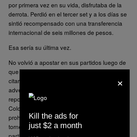
por primera vez en su vida, disfrutaba de la
derrota. Perdió en el tercer set y a los días se
sintió recompensado con una transferencia
internacional de seis millones de pesos.
Esa sería su última vez.
No volvió a apostar en sus partidos luego de
que los organizadores de un nuevo torneo
×
citaran a los jugadores a una reunión para
advertirles que la ITF había estado
reportando marcadores extraños en
Colombia. Si descubrían a alguien le
Kill the ads for
prohibirían para siempre la participación en
just $2 a month
torneos profesionales. En uno de sus
partidos, Equis se sintió observado por