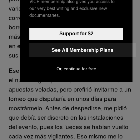
VICE membership also gives you access to
varios supervisores y pensó que no podía
our very best writing and exclusive new
documentaries.
correr tanto riesgo, así que tomó distancia y
borró los chats de su celular. Pero necesitaba
Support for $2
más dinero y buscó la manera de convertirse
en emisario del emisario. Desde entonces
See All Membership Plans
sus roles en la mafia cambiaron.
Ese día, en el restaurante, me iba a explicar
Or, continue for free
el nuevo lugar que ocupaba en esta trama de
apuestas veladas, pero prefirió invitarme a un
torneo que disputaría en unos días para
mostrármelo. Antes de despedirse, me pidió
que debía ser discreto en las instalaciones
del evento, pues los jueces se habían vuelto
cada vez más vigilantes. Eso mismo me lo