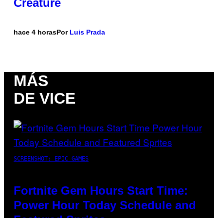
Creature
hace 4 horas
Por
Luis Prada
MÁS
DE VICE
SCREENSHOT: EPIC GAMES
Fortnite Gem Hours Start Time:
Power Hour Today Schedule and