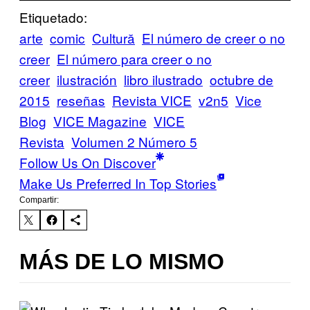
Etiquetado:
arte
comic
Cultură
El número de creer o no
creer
El número para creer o no
creer
ilustración
libro ilustrado
octubre de
2015
reseñas
Revista VICE
v2n5
Vice
Blog
VICE Magazine
VICE
Revista
Volumen 2 Número 5
Follow Us On Discover
Make Us Preferred In Top Stories
Compartir:
MÁS DE LO MISMO