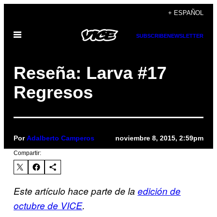
Saltar
+ ESPAÑOL
al
Abrir
contenido
SUBSCRIBE
NEWSLETTER
Menú
Reseña: Larva #17
Regresos
Por
Adalberto Camperos
noviembre 8, 2015, 2:59pm
Compartir:
Este artículo hace parte de la
edición de
octubre de VICE
.