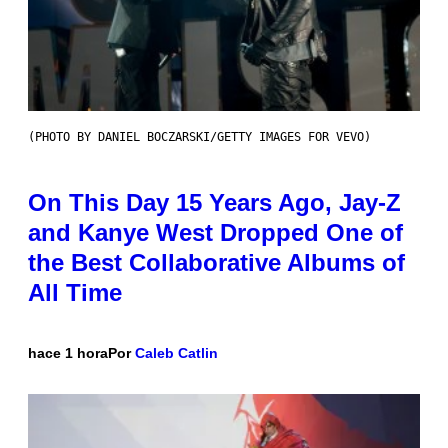
(PHOTO BY DANIEL BOCZARSKI/GETTY IMAGES FOR VEVO)
On This Day 15 Years Ago, Jay-Z
and Kanye West Dropped One of
the Best Collaborative Albums of
All Time
hace 1 hora
Por
Caleb Catlin