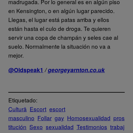
madrugada. Por lo general es en algún piso
en Kensington, o en algún lugar parecido.
Llegas, el lugar está patas arriba y ellos
están hasta el culo de droga. Te quieren
servir una copa de champán y seles cae al
suelo. Normalmente la situación no va a
mejor.
@Oldspeak1
/
georgeyarnton.co.uk
Etiquetado:
Cultură
Escort
escort
masculino
Follar
gay
Homosexualidad
pros
titución
Sexo
sexualidad
Testimonios
trabaj