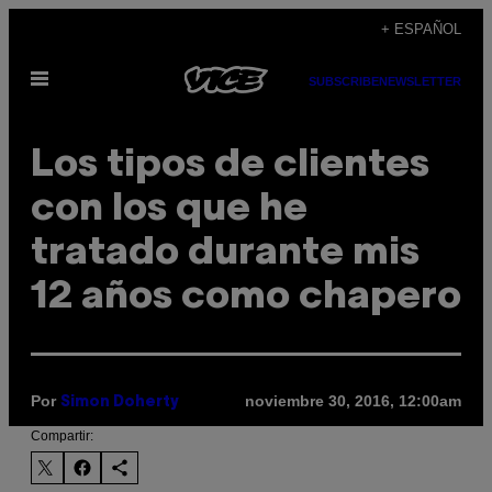
Saltar
+ ESPAÑOL
al
Abrir
contenido
SUBSCRIBE
NEWSLETTER
Menú
Los tipos de clientes
con los que he
tratado durante mis
12 años como chapero
Por
noviembre 30, 2016, 12:00am
Simon Doherty
Compartir: