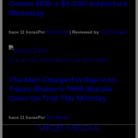
Comes With a $4,000 Adventure
Giveaway
Por
| Reviewed by
hace 11 horas
Maha Haq
Ysolt Usigan
PHOTO BY JOHN LOCHER/POOL/AFP VIA GETTY IMAGES
The Man Charged in Rap Icon
Tupac Shakur’s 1996 Murder
Goes On Trial This Monday
Por
hace 11 horas
Dan Milam
VICE
MEDIA