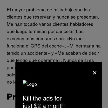
El mayor problema de mi trabajo son los
clientes que reservan y nunca se presentan.
Me han tocado varios clientes habladores
que luego terminan por cancelar. Las
excusas más comunes son: «No me
funciona el GPS del coche», «Mi hermana ha
tenido un accidente» y «Me acaban de decir
que tengo que operarme». Nunca sé si es
porque se rajan en el último momento o si
×
solo se excitan simplemente con reservar y
no les interesa ir más allá.
Primerizos ansiosos
Kill the ads for
just $2 a month