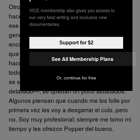
Otro de los retos de mi trabajo es tratar de
VICE membership also gives you access to
hacer que los clientes primerizos superen
our very best writing and exclusive new
ese umbral de nervios. La situación les
documentaries.
genera mucha ansiedad, por eso de
encontrarse con un extraño. Siempre pienso
Support for $2
que es como el proceso de la gente que se
See All Membership Plans
hace un tatuaje por primera vez. A pesar de
todo lo que pongo en mi perfil para hacer que
Or, continue for free
se sientan a gusto —y mi sitio web es muy
detallado—, se quedan un poco asustados.
Algunos piensan que cuando me los folle por
primera vez les voy a desgarrar el culo, pero
no. Soy muy profesional; siempre me tomo mi
tiempo y les ofrezco Popper del bueno.