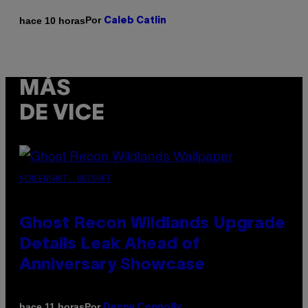
Por
hace 10 horas
Caleb Catlin
MÁS
DE VICE
SCREENSHOT: UBISOFT
Ghost Recon Wildlands Upgrade
Details Leak Ahead of
Anniversary Showcase
Por
hace 11 horas
Denny Connolly