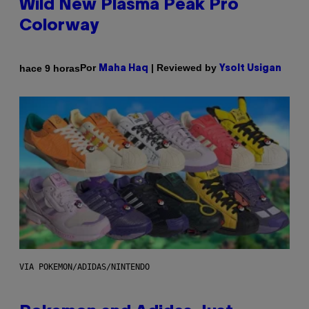
Wild New Plasma Peak Pro
Colorway
Por
| Reviewed by
hace 9 horas
Maha Haq
Ysolt Usigan
VIA POKEMON/ADIDAS/NINTENDO