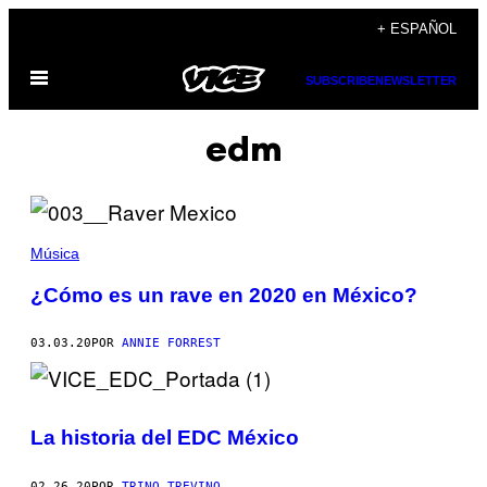
Saltar
+ ESPAÑOL
al
Abrir
contenido
SUBSCRIBE
NEWSLETTER
Menú
edm
Música
¿Cómo es un rave en 2020 en México?
03.03.20
POR
ANNIE FORREST
La historia del EDC México
02.26.20
POR
TRINO TREVINO