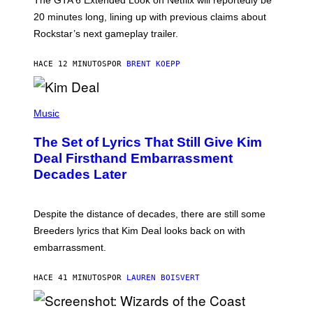
R
O
20 minutes long, lining up with previous claims about
C
Rockstar’s next gameplay trailer.
K
S
T
HACE 12 MINUTOS
POR
BRENT KOEPP
A
R
G
A
P
M
H
Music
E
O
S
T
,
The Set of Lyrics That Still Give Kim
O
N
B
Deal Firsthand Embarrassment
E
Y
T
Decades Later
J
F
E
L
F
I
F
X
Despite the distance of decades, there are still some
K
R
Breeders lyrics that Kim Deal looks back on with
A
embarrassment.
V
I
T
HACE 41 MINUTOS
POR
LAUREN BOISVERT
Z
/
F
I