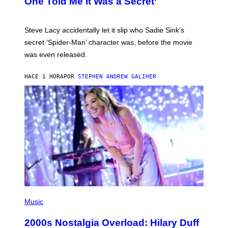
One Told Me It Was a Secret’
J
A
M
I
Steve Lacy accidentally let it slip who Sadie Sink’s
E
M
secret ‘Spider-Man’ character was, before the movie
C
was even released.
C
A
R
HACE 1 HORA
POR
STEPHEN ANDREW GALIHER
T
H
Y
/
G
E
T
T
Y
I
M
A
G
E
S
P
H
Music
O
T
2000s Nostalgia Overload: Hilary Duff
O