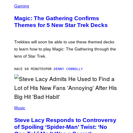
S
L
C
Gaming
M
R
M
E
A
Magic: The Gathering Confirms
E
G
N
Themes for 5 New Star Trek Decks
I
S
C
H
O
T
Trekkies will soon be able to use these themed decks
:
to learn how to play Magic: The Gathering through the
W
I
lens of Star Trek.
Z
A
R
HACE 60 MINUTOS
POR
DENNY CONNOLLY
D
S
O
F
T
H
E
P
C
H
Music
O
O
A
T
S
Steve Lacy Responds to Controversy
O
T
B
of Spoiling ‘Spider-Man’ Twist: ‘No
Y