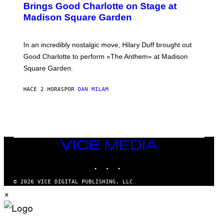
B
Brings Good Charlotte on Stage at
Y
Madison Square Garden
E
M
M
A
In an incredibly nostalgic move, Hilary Duff brought out
M
C
Good Charlotte to perform «The Anthem» at Madison
I
Square Garden.
N
T
Y
HACE 2 HORAS
POR
DAN MILAM
R
E
/
G
E
T
T
Y
VICE
I
MEDIA
M
INSTAGRAM
TIKTOK
YOUTUBE
A
G
E
© 2026 VICE DIGITAL PUBLISHING, LLC
S
×
F
O
R
S