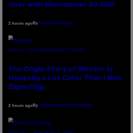
Over with Warhammer 40,000
By
2 hours ago
Denny Connolly
PHOTO BY TIM MOSENFELDER/GETTY IMAGES
The Origin Story of Weezer Is
Honestly a Lot Cuter Than I Was
Expecting
By
2 hours ago
Stephen Andrew Galiher
PHOTO BY L. BUSACCA/GETTY IMAGES