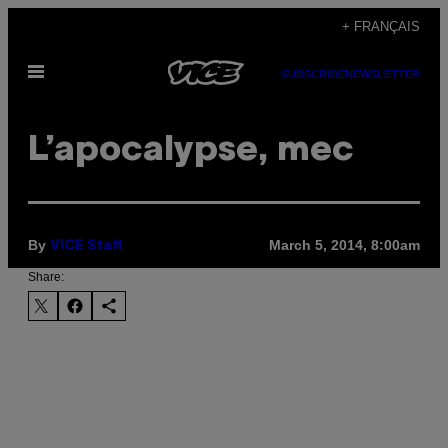
Skip
+ FRANÇAIS
to
Open
content
SUBSCRIBE
NEWSLETTER
Menu
L’apocalypse, mec
By
March 5, 2014, 8:00am
VICE Staff
Share: