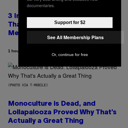
documentaries.
3 Insufferable Pop Music Tropes
Support for $2
That Predate the Gen Alpha
Melody
See All Membership Plans
By
1 hour ago
Lauren Boisvert
Or, continue for free
(PHOTO VIA T-MOBILE)
Monoculture is Dead, and
Lollapalooza Proved Why That’s
Actually a Great Thing