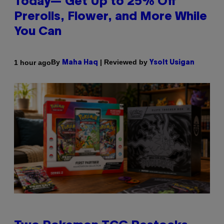
Today— Get Up to 25% Off
Prerolls, Flower, and More While
You Can
By
| Reviewed by
1 hour ago
Maha Haq
Ysolt Usigan