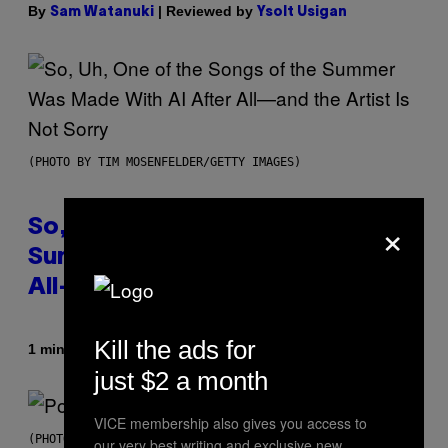
By
| Reviewed by
Sam Watanuki
Ysolt Usigan
(PHOTO BY TIM MOSENFELDER/GETTY IMAGES)
×
So, Uh, One of the Songs of the
Summer Was Made With AI After
All—and the Artist Is Not Sorry
Kill the ads for
By
1 minute ago
Caleb Catlin
just $2 a month
VICE membership also gives you access to
(PHOTO BY MARC BROUSSELY/REDFERNS)
our very best writing and exclusive new