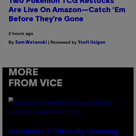
Two Pokemon TCG Restocks
Are Live On Amazon—Catch ‘Em
Before They’re Gone
2 hours ago
By
| Reviewed by
Sam Watanuki
Ysolt Usigan
MORE
FROM VICE
SCREENSHOT: ARROWHEAD GAME STUDIOS
Helldivers 2 Officially Crossing