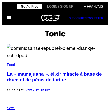
Skip
Go Ad Free
LOGIN / SIGN UP
+ FRANÇAIS
to
Open
content
SUBSCRIBE
NEWSLETTER
Menu
Tonic
Food
La « mamajuana », élixir miracle à base de
rhum et de pénis de tortue
04.16.19
BY
KEVIN EG PERRY
Sexe