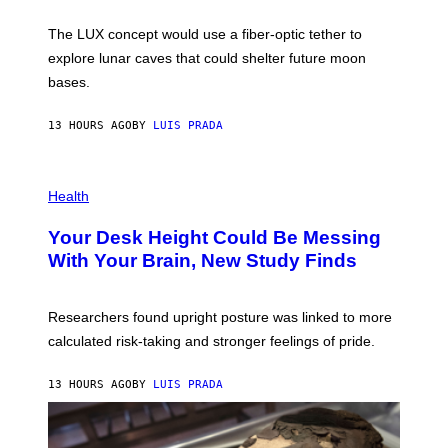
W
A
I
;
The LUX concept would use a fiber-optic tether to
R
D
E
R
explore lunar caves that could shelter future moon
I
P
M
bases.
I
A
X
G
E
E
13 HOURS AGO
BY
LUIS PRADA
L
)
/
G
E
P
T
H
Health
T
O
Y
T
I
Your Desk Height Could Be Messing
O
M
:
With Your Brain, New Study Finds
A
B
G
A
E
T
S
U
Researchers found upright posture was linked to more
H
calculated risk-taking and stronger feelings of pride.
A
N
T
13 HOURS AGO
BY
LUIS PRADA
O
K
E
R