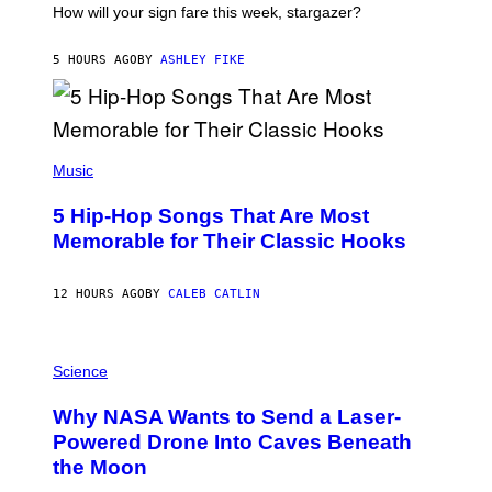
I
How will your sign fare this week, stargazer?
O
N
B
5 HOURS AGO
BY
ASHLEY FIKE
Y
R
E
E
S
(
A
P
Music
H
O
5 Hip-Hop Songs That Are Most
T
O
Memorable for Their Classic Hooks
B
Y
S
12 HOURS AGO
BY
CALEB CATLIN
T
E
V
E
P
G
H
Science
R
O
A
T
Why NASA Wants to Send a Laser-
N
O
I
:
Powered Drone Into Caves Beneath
T
N
the Moon
Z
A
/
S