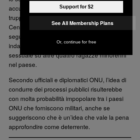
accuse di abusi sessuali su minori da parte di
Support for $2
truppe straniere nella Repubblica
See All Membership Plans
Centrafricana tra il 2013 e il 2014. Il mese
seguente, l’ONU ha dichiarato che stava
Or, continue for free
indagando su alcune accuse di abuso
sessuale su altre quattro ragazze minorenni
nel paese.
Secondo ufficiali e diplomatici ONU, l’idea di
condurre dei processi pubblici risulterebbe
con molta probabilità impopolare tra i paesi
ONU che forniscono militari, anche se
suggeriscono che è un’idea che vale la pena
approfondire come deterrente.