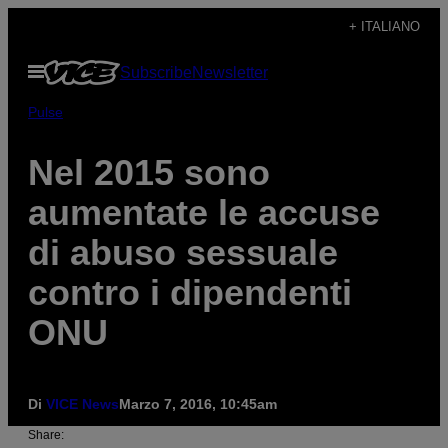
Vai
+ ITALIANO
al
Apri
Subscribe
Newsletter
contenuto
il
menu
Pulse
Nel 2015 sono
aumentate le accuse
di abuso sessuale
contro i dipendenti
ONU
Di
VICE News
Marzo 7, 2016, 10:45am
Share: