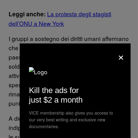
La protesta degli stagisti
Leggi anche:
dell’ONU a New York
I gruppi a sostegno dei diritti umani affermano
che uno dei problemi è che attualmente sta ai
×
paesi che forniscono i militari processare i
soldati che commettono abusi. Secondo gli
attivisti, quando avvengono questi processi,
spesso sono svolti in silenzio ed è difficile
Kill the ads for
rimanere al corrente degli esiti e delle
just $2 a month
punizioni.
VICE membership also gives you access to
A dicembre, un gruppo di revisione
our very best writing and exclusive new
documentaries.
indipendente ha accusato le Nazioni Unite e
le sue agenzie di aver gestito male molte