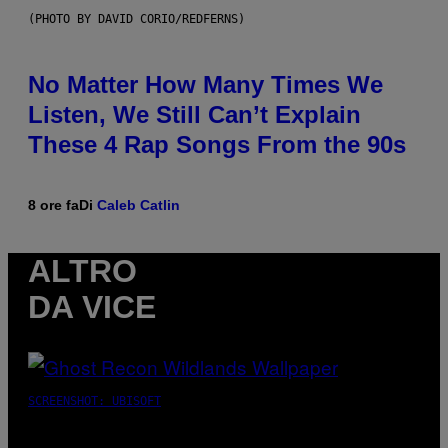
(PHOTO BY DAVID CORIO/REDFERNS)
No Matter How Many Times We
Listen, We Still Can’t Explain
These 4 Rap Songs From the 90s
8 ore fa
Di
Caleb Catlin
ALTRO
DA VICE
SCREENSHOT: UBISOFT