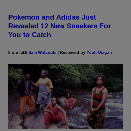
Pokemon and Adidas Just
Revealed 12 New Sneakers For
You to Catch
8 ore fa
Di
Sam Watanuki
| Reviewed by
Ysolt Usigan