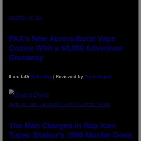
COURTESY OF PAX
PAX’s New Aurora Burst Vape
Comes With a $4,000 Adventure
Giveaway
9 ore fa
Di
Maha Haq
| Reviewed by
Ysolt Usigan
PHOTO BY JOHN LOCHER/POOL/AFP VIA GETTY IMAGES
The Man Charged in Rap Icon
Tupac Shakur’s 1996 Murder Goes