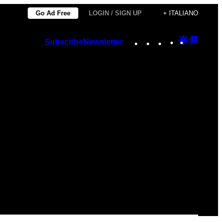
Go Ad Free
LOGIN / SIGN UP
+ ITALIANO
Instagram
TikTok
YouTube
Google
Googl
Subscribe
Newsletter
Discover
Top
Posts