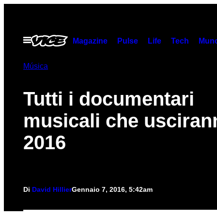
Vai
al
contenuto
Apri
Magazine
Pulse
Life
Tech
Munc
il
menu
Música
Tutti i documentari
musicali che usciran
2016
Di
David Hillier
Gennaio 7, 2016, 5:42am