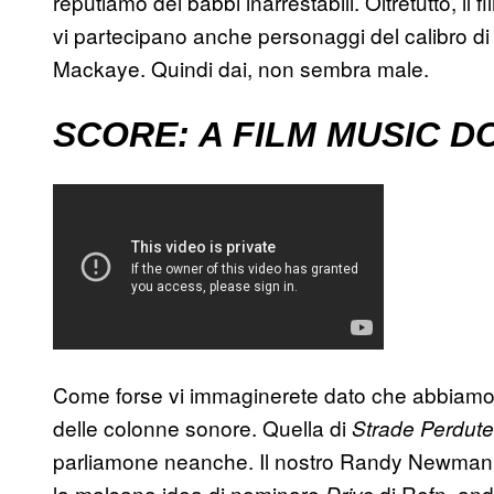
reputiamo dei babbi inarrestabili. Oltretutto, il
vi partecipano anche personaggi del calibro d
Mackaye. Quindi dai, non sembra male.
SCORE: A FILM MUSIC 
Come forse vi immaginerete dato che abbiamo 
delle colonne sonore. Quella di
Strade Perdute
parliamone neanche. Il nostro Randy Newman l
la malsana idea di nominare
di Refn, andi
Drive