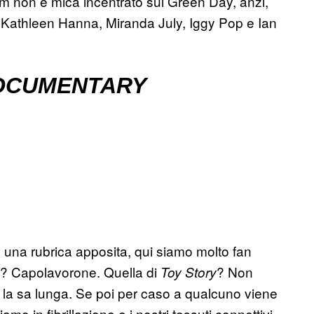
 film non è mica incentrato sui Green Day, anzi,
i Kathleen Hanna, Miranda July, Iggy Pop e Ian
DOCUMENTARY
una rubrica apposita, qui siamo molto fan
? Capolavorone. Quella di
? Non
Toy Story
a sa lunga. Se poi per caso a qualcuno viene
amo in fibrillazione e i nostri tessuti connettivi