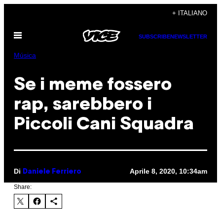
Vai
+ ITALIANO
al
Apri
contenuto
SUBSCRIBE
NEWSLETTER
il
menu
Música
Se i meme fossero
rap, sarebbero i
Piccoli Cani Squadra
Di
Aprile 8, 2020, 10:34am
Daniele Ferriero
Share: