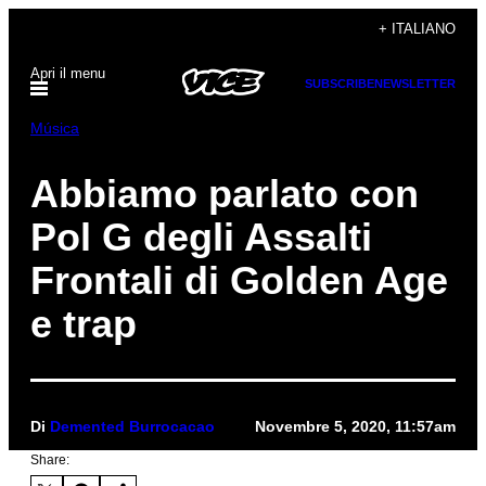
Vai
+ ITALIANO
al
Apri il menu
contenuto
SUBSCRIBE
NEWSLETTER
Música
Abbiamo parlato con
Pol G degli Assalti
Frontali di Golden Age
e trap
Di
Demented Burrocacao
Novembre 5, 2020, 11:57am
Share: