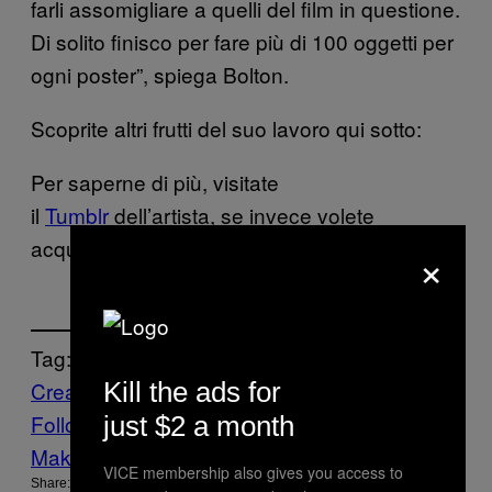
farli assomigliare a quelli del film in questione.
Di solito finisco per fare più di 100 oggetti per
ogni poster”, spiega Bolton.
Scoprite altri frutti del suo lavoro qui sotto:
Per saperne di più, visitate
il
Tumblr
dell’artista, se invece volete
acquistare i suoi poster li trovate
qui
.
×
Tag:
Kill the ads for
Creators
Poster
Wes Anderson
Follow Us On Discover
just $2 a month
Make Us Preferred In Top Stories
VICE membership also gives you access to
Share: