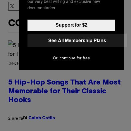
our very best writing and exclusive new
documentaries.
CONTENUTI SIMILI
Support for $2
See All Membership Plans
Or, continue for free
(PHOTO BY STEVE GRANITZ/WIREIMAGE)
5 Hip-Hop Songs That Are Most
Memorable for Their Classic
Hooks
Di
2 ore fa
Caleb Catlin