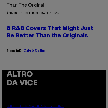
(PHOTO BY EBET ROBERTS/REDFERNS)
8 R&B Covers That Might Just
Be Better Than the Originals
Di
5 ore fa
Caleb Catlin
ALTRO
DA VICE
PHOTO: PETER KRAMER / GETTY IMAGES