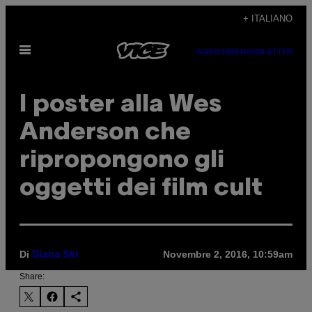
Vai
+ ITALIANO
al
Apri
contenuto
SUBSCRIBE
NEWSLETTER
il
menu
I poster alla Wes
Anderson che
ripropongono gli
oggetti dei film cult
Di
Novembre 2, 2016, 10:59am
Diana Shi
Share: