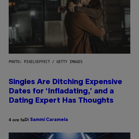
PHOTO: PIXELSEFFECT / GETTY IMAGES
Singles Are Ditching Expensive
Dates for ‘Infladating,’ and a
Dating Expert Has Thoughts
Di
4 ore fa
Sammi Caramela