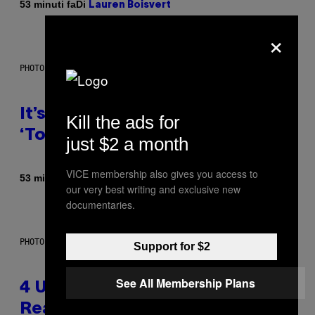
Di
53 minuti fa
Lauren Boisvert
×
PHOTO: E!
It’s Time for WWE to Bring Back
Kill the ads for
‘Total Divas’
just $2 a month
VICE membership also gives you access to
Di
53 minuti fa
Haley Miller
our very best writing and exclusive new
documentaries.
PHOTO: GCSHUTTER / GETTY IMAGES
Support for $2
See All Membership Plans
4 Unexpected but Common
Reasons Couples End Up in