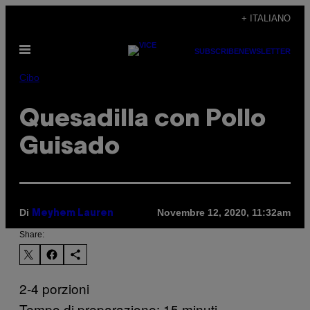
Vai
+ ITALIANO
al
Apri
contenuto
SUBSCRIBE
NEWSLETTER
il
menu
Cibo
Quesadilla con Pollo
Guisado
Di
Novembre 12, 2020, 11:32am
Meyhem Lauren
Share:
2-4 porzioni
Tempo di preparazione: 15 minuti