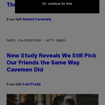
Or, continue for free
Therapy, According to an Expert
Di
2 ore fa
Sammi Caramela
PHOTO: CSA-PRINTSTOCK / GETTY IMAGES
New Study Reveals We Still Pick
Our Friends the Same Way
Cavemen Did
Di
3 ore fa
Luis Prada