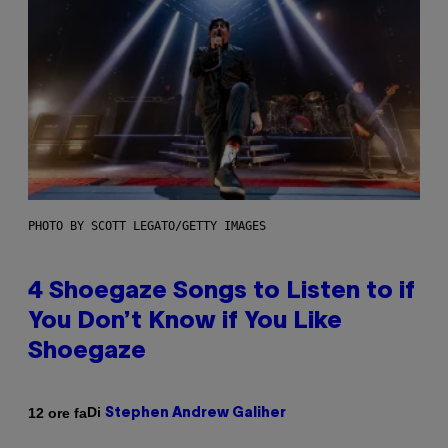
PHOTO BY SCOTT LEGATO/GETTY IMAGES
4 Shoegaze Songs to Listen to if
You Don’t Know if You Like
Shoegaze
Di
12 ore fa
Stephen Andrew Galiher