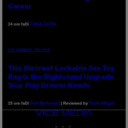
Career
Di
14 ore fa
Caleb Catlin
SAM WATANUKI FOR VICE
This Discreet Lockable Sex Toy
Bag Is the Nightstand Upgrade
Your Play Drawer Needs
Di
| Reviewed by
15 ore fa
Sam Watanuki
Ysolt Usigan
VICE
MEDIA
INSTAGRAM
TIKTOK
YOUTUBE