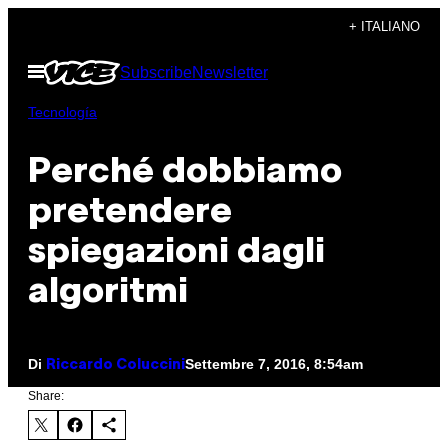
Vai
+ ITALIANO
al
Apri
Subscribe
Newsletter
contenuto
il
menu
Tecnología
Perché dobbiamo
pretendere
spiegazioni dagli
algoritmi
Di
Settembre 7, 2016, 8:54am
Riccardo Coluccini
Share: