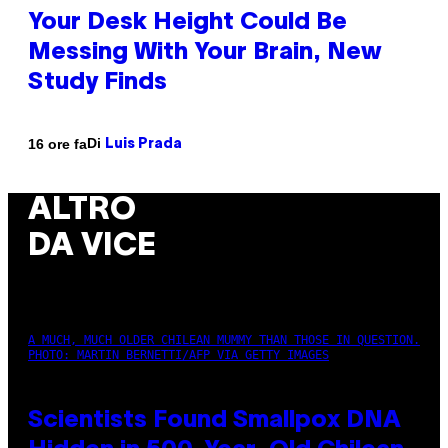
Your Desk Height Could Be
Messing With Your Brain, New
Study Finds
Di
16 ore fa
Luis Prada
ALTRO
DA VICE
A MUCH, MUCH OLDER CHILEAN MUMMY THAN THOSE IN QUESTION.
PHOTO: MARTIN BERNETTI/AFP VIA GETTY IMAGES
Scientists Found Smallpox DNA