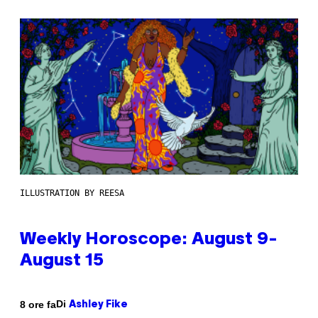
ILLUSTRATION BY REESA
Weekly Horoscope: August 9-
August 15
Di
8 ore fa
Ashley Fike