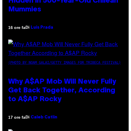
Hidden in 500-Year-Old Chilean
Mummies
Di
16 ore fa
Luis Prada
(PHOTO BY NOAM GALAI/GETTY IMAGES FOR TRIBECA FESTIVAL)
Why A$AP Mob Will Never Fully
Get Back Together, According
to A$AP Rocky
Di
17 ore fa
Caleb Catlin