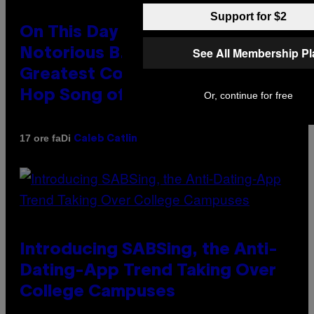
Support for $2
On This Day 32 Years Ago, The
See All Membership P
Notorious B.I.G. Made the
Greatest Coming-Of-Age Hip-
Hop Song of All Time
Or, continue for free
Di
17 ore fa
Caleb Catlin
Introducing SABSing, the Anti-
Dating-App Trend Taking Over
College Campuses