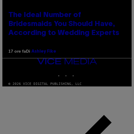
The Ideal Number of
Bridesmaids You Should Have,
According to Wedding Experts
Di
17 ore fa
Ashley Fike
VICE
MEDIA
INSTAGRAM
TIKTOK
YOUTUBE
© 2026 VICE DIGITAL PUBLISHING, LLC