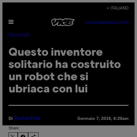
Vai
+ ITALIANO
al
Apri
contenuto
SUBSCRIBE
NEWSLETTER
il
menu
Tecnología
Questo inventore
solitario ha costruito
un robot che si
ubriaca con lui
Di
Gennaio 7, 2016, 6:20am
Rachel Pick
Share: